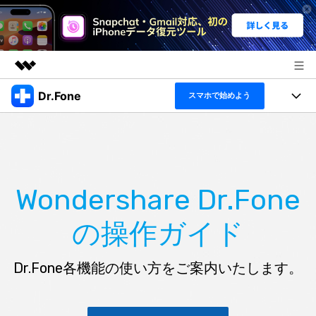
Dr.Fone
製品
スマホで始めよう
AIGCサービス
機能セット
法人・教育・パートナー
ユーティリティ
概要
機能
製品
企業情報
ソリューション
Wondershare Dr.Fone
Dr.Fone Basic
デスクトップ製品
プラン＆価格
製品活用＆サポート
の操作ガイド
すべてのプランを見る
アプリ製品
もっと見る
サポート
トピック
製品活用
オンラインツール
Dr.Fone各機能の使い方をご案内いたします。
データ転送
無料ダウンロード
ログイン
ヘルプセンター
新製品
データ管理