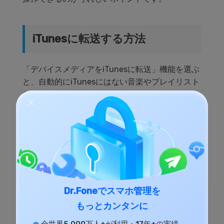
iTunesに転送する方法
「デバイスメディアをiTunesに転送」機能を選ぶ
と、自動的にiTunesにはない音楽やプレイリスト
などをコピーしてくれるようになっています。そ
してiTunesライブラリに移すファイルの種類など
を選んでから、コピーを押すことで移す作業が開
始されるようになっています。この際には、音楽
だけではなく、映像や電子書籍などもコピーする
ことができます。これらの内容を移す場合には、
ファイルの種類を選択することを忘れないように
しましょう。ちなみに音楽などの内容を移す際に
Dr.Foneでスマホ管理を
は数分の時間が必要になります。
もっとカンタンに