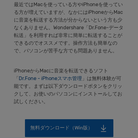
データ管理
最近ではMacを使っている方やiPhoneを使ってい
る方が増えていますが、なかにはiPhoneからMac
スマホ問題
に音楽を転送する方法が分からないという方も少
検索
なくありません。Wondershare「Dr.Fone-データ
スマホ保護
転送」を利用すれば非常に簡単に転送することが
できるのでオススメです。操作方法も簡単なの
で、パソコンが苦手な方でも問題ありません。
もっと見る
iPhoneからMacに音楽を転送できるソフト
「
Dr.Fone - iPhoneスマホ管理
」は無料体験が可
能です。まずは以下ダウンロードボタンをクリッ
クして、お使いのパソコンにインストールしてお
試しください。
無料ダウンロード（Win版）