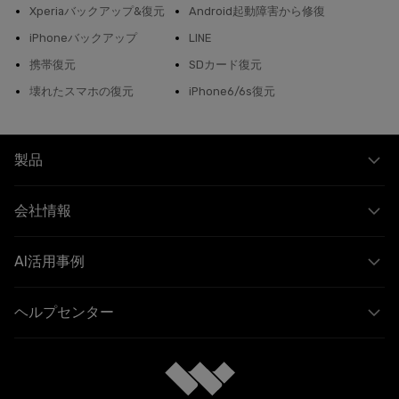
Xperiaバックアップ&復元
Android起動障害から修復
iPhoneバックアップ
LINE
携帯復元
SDカード復元
壊れたスマホの復元
iPhone6/6s復元
製品
会社情報
AI活用事例
ヘルプセンター