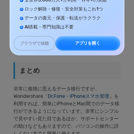
全世界5,000万人+が利用・17年+の実績
逆にiTunesの内容をiOS機械などに転送する場合
には、メイン画面のなかから「iTunesメディアを
ロック解除・修復・安全対策もこれ1つ
デバイスに転送」という機能を選択し、「転送」
データの復元・保護・転送がラクラク
を選ぶことで音楽などが、接続されているiOS機
AI搭載・専門知識は不要
器に移されるようになります。この際に機器の内
容の大きさや数なども確認することができるよう
アプリを開く
ブラウザで体験
になっています。
まとめ
非常に複雑に思えるデータ移行ですが、
Wondershare「
Dr.Fone - iPhoneスマホ管理
」を
利用すれば、簡単にiPhoneとMac間でのデータ移
行ができるようになっています。非常にシンプル
で見やすい見た目であるほか、サポートセンター
の助けなどもありますので、パソコンの操作に詳
しくない方でも簡単に使えます。