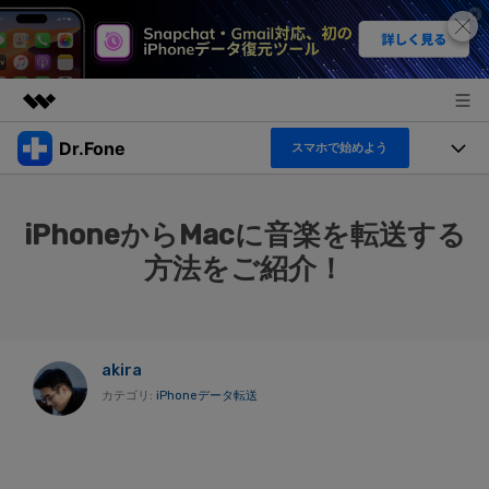
Dr.Fone
スマホで始めよう
製品
AIGCサービス
機能セット
法人・教育・パートナー
iPhoneからMacに音楽を転送する
ユーティリティ
機能
方法をご紹介！
概要
製品
企業情報
ソリューション
Dr.Fone Basic
デスクトップ製品
製品活用＆サポート
すべてのプランを見る
プラン＆価格
アプリ製品
akira
もっと見る
カテゴリ:
iPhoneデータ転送
トピック
サポート
オンラインツール
製品活用
データ転送
新製品
ヘルプセンター
無料ダウンロード
ログイン