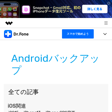
Dr.Fone
製品
スマホで始めよう
AIGCサービス
機能セット
法人・教育・パートナー
ユーティリティ
Androidバックアッ
概要
機能
製品
企業情報
ソリューション
プ
Dr.Fone Basic
デスクトップ製品
製品活用＆サポート
プラン＆価格
すべてのプランを見る
アプリ製品
もっと見る
トピック
サポート
全ての記事
製品活用
オンラインツール
データ転送
無料ダウンロード
ログイン
ヘルプセンター
iOS関連
データ管理
新製品