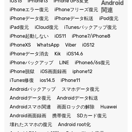
iOS15
iPhone13
iPhone GPS変更
Android
スマホ問題
検索
関連
iPhoneエラー復元
iPhoneフリーズ復元
スマホ保護
iPhoneデータ復元
iPhoneデータ転送
iPod復元
iPad復元
iCloud復元
iTunesバックアップ復元
iPhone起動しない
iOS11
iPhone7/iPhone8
もっと見る
iPhoneXS
WhatsApp
Viber
iOS12
iPhoneデータ消去
Kik
iOS14.6
iPhoneバックアップ
LINE
iPhone6/6s復元
iPhone脱獄
iOS画面録画
iphone12
iTunes修復
ios14.5
iPhone11
Androidバックアップ
スマホデータ復元
Androidデータ復元
Androidデータ転送
Androidスマホ関連
画面ロックの解除
Huawei
Android画面録画
携帯復元
SDカード復元
壊れたスマホの復元
Android root化