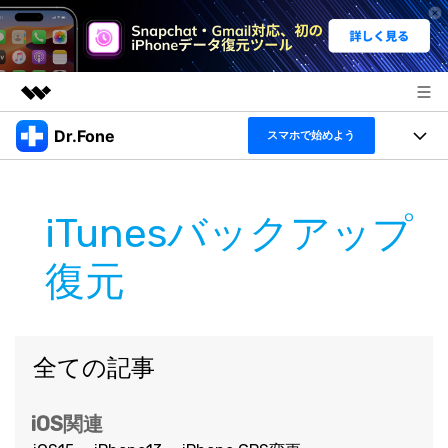
Dr.Fone
製品
スマホで始めよう
AIGCサービス
機能セット
法人・教育・パートナー
ユーティリティ
iTunesバックアップ
概要
機能
製品
企業情報
ソリューション
復元
Dr.Fone Basic
デスクトップ製品
製品活用＆サポート
プラン＆価格
すべてのプランを見る
アプリ製品
もっと見る
トピック
サポート
全ての記事
製品活用
オンラインツール
データ転送
無料ダウンロード
ログイン
ヘルプセンター
iOS関連
データ管理
新製品