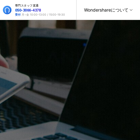
専門スタッフ直通
Wondershareについて
050-3066-4378
サポート
受付
月~金 10:00-13:00 / 15:00-19:30
ィリティ
会社情報
復元・バックアップ
データ復元・転送
法人様向けお問い合わせ窓口
オンラインツール
製品活用
スマホ保護
ヘルプセンター
it
Dr.Fone
パートナープログラム
元ソフト
WhatsAppデータ転送
Recoverit
Wondershareについて
t
Dr.Fone Air
操作ガイド
法人向け
スマホデータ消去
roidデータ復元
SNSのデータをバックアップ＆復元
真・ファイル修復ソフト
サポートセンター
お問い合わせ
オンラインツールでのスマホデータ管理と画面ミラーリン
位置情報変更
フォン管理ソフト
グ
スマホデータ移行
iPhoneストレージ増やす
Trans
デバイス間でのデータ移行
のデータ転送ソフト
Androidデータ復元
fe
新製品
全を守るアプリ
GPS位置変更
roidデータ消去
iOS & Android安全かつ簡単に位置変更