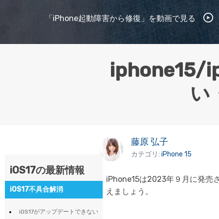
ToMoviee AI
オールインワンAI生成プラットフォーム
Wondershare TunesGo
「iPhone起動障害から修復」を動画で見る
iPhone/iPad/iPodとiTunes/PC間に自由にデータ転送
オンラインで試す
※ 現在は英語版のみ対応
Wondershare InClowdz
オンラインで試す
※ 現在は英語版のみ対応
オンラインで試す
異なるクラウドサービス間でファイルを移行・同期
※ 現在は英語版のみ対応
iphone15
い
オンラインで試す
※ 現在は英語版のみ対応
藤原 弘子
カテゴリ:
iPhone 15
iOS17の最新情報
iPhone15は2023年９月
iOS17不具合解消
えましょう。
iOS17がアップデートできない