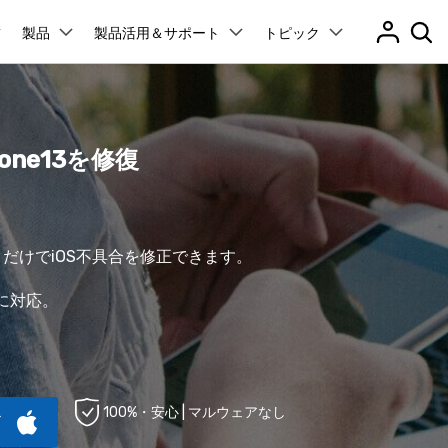
製品
製品活用＆サポート
トピック
プラン＆価格
法人・教育・パートナー
企業情報
ョン
ユーテ
会社概要
創業者メッセージ
ューション
PDF編集
作図＆製図
動画編集＆変換
データ
アプリ製品
ne13を修復
管理
スマホ問題
採用情報
t
PDFelement
EdrawMind
Filmora
Recover
PDF編集ソフト
データ復
ク解除
データ復元
お問い合わせ
EdrawMax
UniConverter
PDFelement Cloud
Repairi
Dr.Fone アプリ - Android向け
ータ復元
パスワードなしでスマホロック解除
neロック解除
Androidロック解除
iPhoneデータ復元
And
RPバイパス
Androidデータ復元
電子署名とクラウドサービス
動画・写
Androidから紛失または削除されたデータを復元
だけでiOS不具合を修正できます。
HiPDF
Dr.Fone
D管理
スマホの起動障害修復
PDF編集オンラインツール
スマート
レード
iPhoneデータ復元
無料ダウンロード
障害修復
パスワード管理
デルに対応。
元
Mobile
ne起動障害修復
Android起動障害修復
iOSパスワード管理＆復元
スマホ間
デート問題修復
iPhone写真サイズ圧縮
ド管理
FamiSa
Dr.Fone アプリ - iOS向け
子供の安
iOSデバイスのロック解除 & ストレージ解放
送
リンゴループ修復
es修復
データ消去
100%・安心 | マルウェアなし
ド
esエラーを修復
iPhoneデータ消去
And
無料ダウンロード
もっと見る
転送
iPhoneバッテリー問題