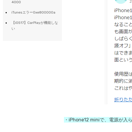
4000
iTunesエラー0xe800000a
【iOS17】CarPlayが機能しな
い
・iPhone12 miniで、電