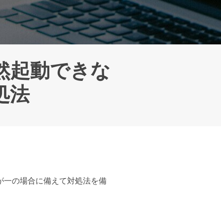
iCloudアクティベーションロック解除
iCloudアクティベーションロック解除& iPhoneシャッター
音消し
3が突然起動できな
処法
の万が一の場合に備えて対処法を備