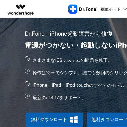
Dr.Fone
機能セット
製品
AIGCサービス
概要
ソリューシ
Dr.Fone - iPhone起動障害から修復
動画編集＆変換
作図＆製図
PDF ソリ
法人向け
機能
デスクトップ製品
注目製品
電源がつかない・起動しないiPho
もっと見る
データ転送
データ
Filmora
EdrawMax
PDFelemen
学生・教員向け
動画編集ソフト
ベクタードローソフト
ロッ
代理店募集
さまざまなiOSシステムの問題を修正。
UniConverter
EdrawMind
Dr.Fone Basic
Dr.Fone Windows/MacOS版
スマホデータ転送
LINEデ
iPho
iPhoneロック解除
AndroidのF
動画変換ソフト
マインドマップソフト
スマホ管理の悩みをすべて解決
パートナープログ
操作は簡単でシンプル。誰でも数回のクリック
DVD Memory
CDをスマホに取り込む
ラム
Apple I
DVD作成ソフト
AppleID解除
iOSアップグ
すべてのプランを見る>
起動
iPhone、iPad、iPod touchのすべてのモ
スマホ画面ミラーリング
データ復
DemoCreator
iPho
画面録画ソフト
SIMロック解除
iOSのアップ
最新のiOS 17をサポート。
パスワー
Media.io
AI動画・画像・音楽ジェネレーター
アクティベーションロック解除
LINEデータ転
iTun
Wondershare MobileTrans
SelfyzAI
スマホ間のデータを安全・安心に転送
無料ダウンロード
無料ダウンロー
AI動画・画像編集アプリ
iTun
Androidパターンロック解除
iOSへデータ