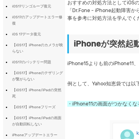
おすすめの対処方法としてiOS
iOS17リンゴループ復元
「Dr.Fone - iPhone
iOS17のアップデートエラー修
事を参考に対処方法を学んでく
復
iOS 17データ復元
iPhoneが突
【iOS17】iPhoneのカメラが映
らない
iOS17のバッテリー問題
iPhone15よりも前のiPho
【iOS17】iPhoneのテザリング
が繋がらない
例として、Yahoo知恵袋では
【iOS17】iPhone/iPadの突然
死
・iPhone11の画面がつかなく
【iOS17】iPhoneフリーズ
【iOS17】iPhone/iPadの画面
が自動回転しない
iPhoneアップデートエラー