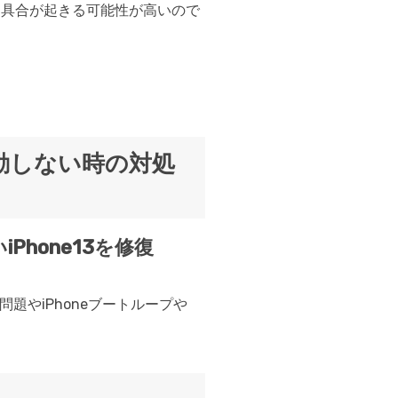
な不具合が起きる可能性が高いので
い。起動しない時の対処
iPhone13を修復
い問題やiPhoneブートループや