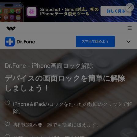
Dr.Fone
スマホで始めよう
製品
AIGCサービス
機能セット
法人・教育・パートナー
ユーティリティ
Dr.Fone - iPhone画面ロック解除
機能
概要
製品
デバイスの画面ロックを簡単に解除
企業情報
ソリューション
Dr.Fone Basic
しましょう！
デスクトップ製品
製品活用＆サポート
すべてのプランを見る
プラン＆価格
アプリ製品
iPhone＆iPadのロックをたったの数回のクリックで解
もっと見る
除。
トピック
サポート
オンラインツール
製品活用
専門知識不要。誰でも簡単に扱えます。
データ転送
新製品
ヘルプセンター
無料ダウンロード
ログイン