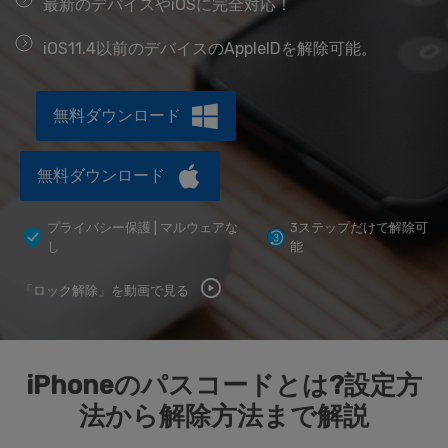
最新のデバイスやiOSに完全対応！
データ管理
iOS11.4以前のデバイスのAppleIDを解除可能。
スマホ問題
検索
スマホ保護
無料ダウンロード
無料ダウンロード
もっと見る
プライバシー保護 | マルウェアな
3ステップだけで解除可
し
能
「ロック解除」を動画で見る
iPhoneのパスコードとは?設定方
法から解除方法まで解説