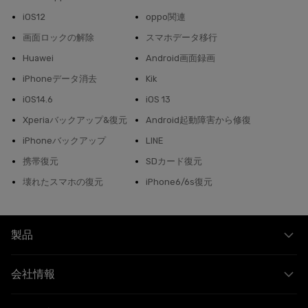
iOS12
oppo関連
画面ロックの解除
スマホデータ移行
Huawei
Android画面録画
iPhoneデータ消去
Kik
iOS14.6
iOS 13
Xperiaバックアップ&復元
Android起動障害から修復
iPhoneバックアップ
LINE
携帯復元
SDカード復元
壊れたスマホの復元
iPhone6/6s復元
製品
会社情報