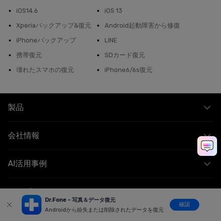
iOS14.6
iOS 13
Xperiaバックアップ&復元
Android起動障害から修復
iPhoneバックアップ
LINE
携帯復元
SDカード復元
壊れたスマホの復元
iPhone6/6s復元
製品
会社情報
AI活用事例
ヘルプセンター
Dr.Fone - 写真＆データ復元
確認
Androidから紛失または削除されたデータを復元