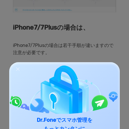
iPhone7/7Plusの場合は、
iPhone7/7Plusの場合は若干手順が違いますので
注意が必要です。
1:iPhoneの電源を切る。
2:パソコンとiPhoneをUSBケーブルで接続し、
iPhoneの画面上でリンゴマークが出るまで「音量
下ボタン」と「電源ボタン」を同時押しします。
Dr.Foneでスマホ管理を
3:しばらくすると「iTunesに接続」という表示が
もっとカンタンに