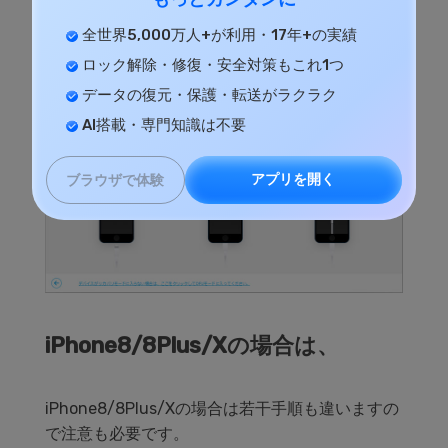
出ますので、それまで「音量下ボタン」と「電源
ボタン」を同時押しし続けます。
全世界5,000万人+が利用・17年+の実績
ロック解除・修復・安全対策もこれ1つ
データの復元・保護・転送がラクラク
AI搭載・専門知識は不要
アプリを開く
ブラウザで体験
iPhone8/8Plus/Xの場合は、
iPhone8/8Plus/Xの場合は若干手順も違いますの
で注意も必要です。