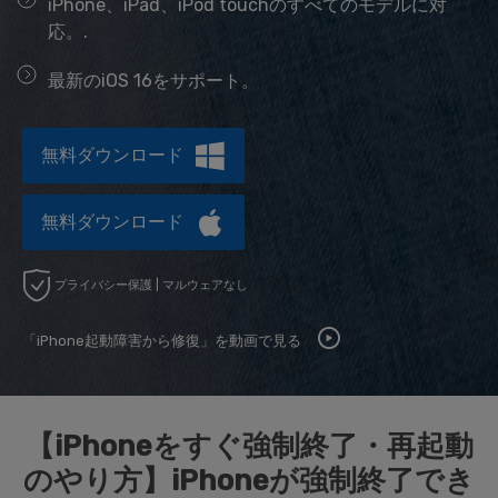
iPhone、iPad、iPod touchのすべてのモデルに対
データ管理
応。.
スマホ問題
最新のiOS 16をサポート。
検索
スマホ保護
無料ダウンロード
もっと見る
無料ダウンロード
プライバシー保護 | マルウェアなし
「iPhone起動障害から修復」を動画で見る
【iPhoneをすぐ強制終了・再起動
のやり方】iPhoneが強制終了でき