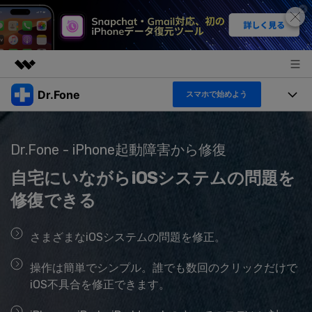
Dr.Fone
スマホで始めよう
製品
AIGCサービス
機能セット
法人・教育・パートナー
ユーティリティ
Dr.Fone - iPhone起動障害から修復
機能
概要
製品
自宅にいながらiOSシステムの問題を
企業情報
ソリューション
Dr.Fone Basic
修復できる
デスクトップ製品
製品活用＆サポート
すべてのプランを見る
プラン＆価格
アプリ製品
さまざまなiOSシステムの問題を修正。
もっと見る
トピック
サポート
操作は簡単でシンプル。誰でも数回のクリックだけで
オンラインツール
製品活用
iOS不具合を修正できます。
データ転送
新製品
ヘルプセンター
無料ダウンロード
ログイン