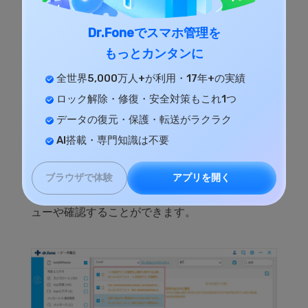
Dr.Foneでスマホ管理を
もっとカンタンに
全世界5,000万人+が利用・17年+の実績
ステップ 3.iTunes復元ソフトで
ロック解除・修復・安全対策もこれ1つ
iPhoneのデータを取り出し復元し
データの復元・保護・転送がラクラク
ます。
AI搭載・専門知識は不要
ここでは、iTunesバックアップファイル内のすべ
アプリを開く
ブラウザで体験
てのデータ内容が表示されて、一つずつをプレビ
ューや確認することができます。