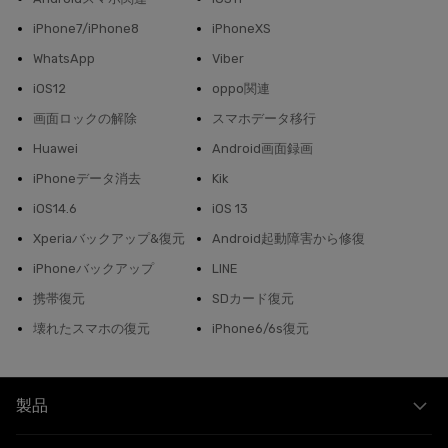
iPhone7/iPhone8
iPhoneXS
WhatsApp
Viber
iOS12
oppo関連
画面ロックの解除
スマホデータ移行
Huawei
Android画面録画
iPhoneデータ消去
Kik
iOS14.6
iOS 13
Xperiaバックアップ&復元
Android起動障害から修復
iPhoneバックアップ
LINE
携帯復元
SDカード復元
壊れたスマホの復元
iPhone6/6s復元
製品