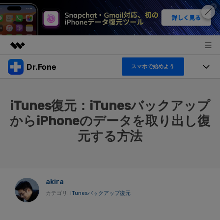
Dr.Fone
スマホで始めよう
製品
AIGCサービス
機能セット
法人・教育・パートナー
iTunes復元：iTunesバックアップ
ユーティリティ
機能
からiPhoneのデータを取り出し復
概要
製品
企業情報
ソリューション
元する方法
Dr.Fone Basic
デスクトップ製品
製品活用＆サポート
すべてのプランを見る
プラン＆価格
アプリ製品
もっと見る
トピック
akira
サポート
オンラインツール
製品活用
カテゴリ:
iTunesバックアップ復元
データ転送
新製品
ヘルプセンター
無料ダウンロード
ログイン