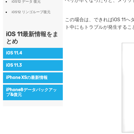
ヘリが早くなったりと、メリッ
ToMoviee AI
iOS12 データ 復元
オールインワンAI生成プラットフォーム
Wondershare TunesGo
iOS12 リンゴループ復元
iPhone/iPad/iPodとiTunes/PC間に自由にデータ転送
この場合は、できればiOS 11
オンラインで試す
※ 現在は英語版のみ対応
ト中にもトラブルが発生するこ
Wondershare InClowdz
オンラインで試す
iOS 11最新情報をま
※ 現在は英語版のみ対応
オンラインで試す
異なるクラウドサービス間でファイルを移行・同期
※ 現在は英語版のみ対応
とめ
iOS 11.4
iOS 11.3
iPhone XSの最新情報
オンラインで試す
※ 現在は英語版のみ対応
iPhone8データバックアッ
プ&復元