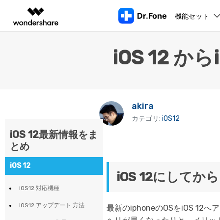
Dr.Fone
機能セット
製品
AIGCサービス
概要
ソリューシ
iOS 12 
動画編集＆変換
作図＆製図
PDF ソリ
法人向け
機能
デスクトップ製品
注目製品
もっと見る
データ転送
データ
Filmora
EdrawMax
PDFelemen
学生・教員向け
動画編集ソフト
ベクタードローソフト
ロッ
代理店募集
UniConverter
EdrawMind
akira
Dr.Fone Basic
Dr.Fone Windows/MacOS版
スマホデータ転送
LINEデ
iPho
iPhoneロック解除
AndroidのF
動画変換ソフト
マインドマップソフト
スマホ管理の悩みをすべて解決
カテゴリ:
iOS12
パートナープログ
DVD Memory
CDをスマホに取り込む
ラム
Apple I
iOS 12最新情報をま
DVD作成ソフト
AppleID解除
iOSアップグ
すべてのプランを見る>
起動
とめ
スマホ画面ミラーリング
データ復
DemoCreator
iPho
画面録画ソフト
SIMロック解除
iOSのアップ
iOS 12
パスワー
iOS 12にし
Media.io
AI動画・画像・音楽ジェネレーター
アクティベーションロック解除
LINEデータ転
iOS12 対応機種
iTun
Wondershare MobileTrans
SelfyzAI
スマホ間のデータを安全・安心に転送
iOS12 アップデート 方法
AI動画・画像編集アプリ
最新のiphoneのOSをiOS
iTun
Androidパターンロック解除
iOSへデータ