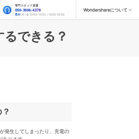
専門スタッフ直通
Wondershareについて
050-3066-4378
サポート
受付
月~金 10:00-13:00 / 15:00-19:30
ィリティ
会社情報
ードするできる？
復元・バックアップ
データ復元・転送
法人様向けお問い合わせ窓口
オンラインツール
製品活用
スマホ保護
ヘルプセンター
it
Dr.Fone
パートナープログラム
元ソフト
WhatsAppデータ転送
Recoverit
Wondershareについて
t
Dr.Fone Air
操作ガイド
法人向け
スマホデータ消去
roidデータ復元
SNSのデータをバックアップ＆復元
真・ファイル修復ソフト
サポートセンター
お問い合わせ
オンラインツールでのスマホデータ管理と画面ミラーリン
位置情報変更
フォン管理ソフト
グ
スマホデータ移行
iPhoneストレージ増やす
Trans
デバイス間でのデータ移行
のデータ転送ソフト
Androidデータ復元
の？
fe
新製品
全を守るアプリ
GPS位置変更
具合が発生してしまったり、充電の
roidデータ消去
iOS & Android安全かつ簡単に位置変更