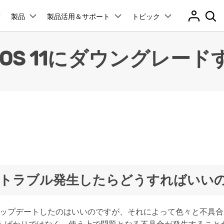
製品
製品活用＆サポート
トピック
プラン＆価格
法人・教育・パートナー
企業情報
ョン
ユーテ
会社概要
からiOS 11にダウングレ
創業者メッセージ
ューション
PDF編集
作図＆製図
動画編集＆変換
データ
アプリ製品
管理
スマホ問題
採用情報
t
PDFelement
EdrawMind
Filmora
Recover
PDF編集ソフト
データ復
ク解除
データ復元
お問い合わせ
EdrawMax
UniConverter
PDFelement Cloud
Repairi
Dr.Fone アプリ - Android向け
ータ復元
パスワードなしでスマホロック解除
neロック解除
Androidロック解除
iPhoneデータ復元
And
RPバイパス
Androidデータ復元
電子署名とクラウドサービス
動画・写
Androidから紛失または削除されたデータを復元
HiPDF
Dr.Fone
D管理
スマホの起動障害修復
PDF編集オンラインツール
スマート
レード
iPhoneデータ復元
無料ダウンロード
障害修復
パスワード管理
元
Mobile
ne起動障害修復
Android起動障害修復
iOSパスワード管理＆復元
スマホ間
デート問題修復
iPhone写真サイズ圧縮
ド管理
てからトラブル発生したらどうすればいい
FamiSa
Dr.Fone アプリ - iOS向け
子供の安
iOSデバイスのロック解除 & ストレージ解放
送
リンゴループ修復
es修復
データ消去
 12へアップデートしたのはいいのですが、それによって色々と不
esエラーを修復
iPhoneデータ消去
And
無料ダウンロード
もっと見る
転送
iPhoneバッテリー問題