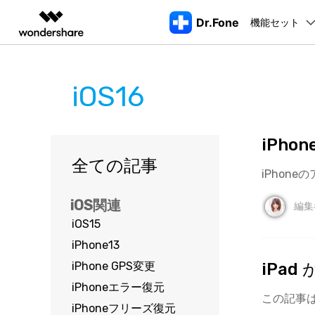
Dr.Fone
機能セット
製品
AIGCサービス
概要
ソリューシ
iOS16
動画編集＆変換
作図＆製図
PDF ソリ
法人向け
機能
デスクトップ製品
注目製品
もっと見る
データ転送
データ
Filmora
EdrawMax
PDFelemen
学生・教員向け
ロッ
動画編集ソフト
ベクタードローソフト
Dr.Fone Basic
iPh
代理店募集
UniConverter
EdrawMind
スマホデータ転送
LINEデ
Dr.Fone Windows/MacOS版
iPho
iPhoneロック解除
AndroidのF
動画変換ソフト
マインドマップソフト
全ての記事
スマホ管理の悩みをすべて解決
すべてのプランを見る>
パートナープログ
iPhon
CDをスマホに取り込む
Apple I
DVD Memory
ラム
AppleID解除
iOSアップグ
DVD作成ソフト
起動
iOS関連
編集
スマホ画面ミラーリング
データ復
DemoCreator
iPho
iOS15
SIMロック解除
iOSのアップ
画面録画ソフト
パスワー
iPhone13
Media.io
AI動画・画像・音楽ジェネレーター
アクティベーションロック解除
LINEデータ転
iPhone GPS変更
iPa
iTun
Wondershare MobileTrans
SelfyzAI
iPhoneエラー復元
スマホ間のデータを安全・安心に転送
iTun
AI動画・画像編集アプリ
この記事は
Androidパターンロック解除
iOSへデータ
iPhoneフリーズ復元