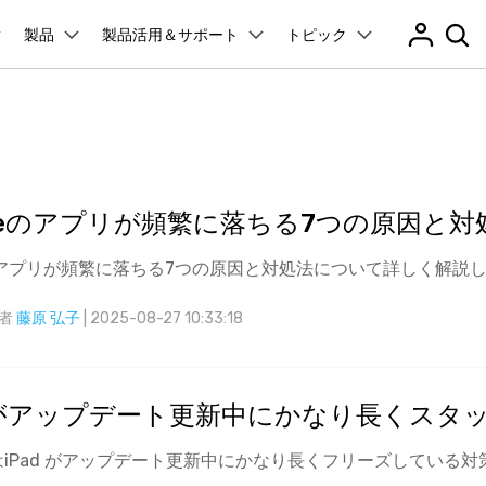
製品
法人・教育・パートナー
製品活用＆サポート
企業情報
トピック
プラン＆価格
ョン
ユーテ
会社概要
創業者メッセージ
ューション
PDF編集
作図＆製図
動画編集＆変換
データ
アプリ製品
管理
スマホ問題
採用情報
t
PDFelement
EdrawMind
Filmora
Recover
ク解除
データ復元
PDF編集ソフト
データ復
お問い合わせ
oneのアプリが頻繁に落ちる7つの原因と
EdrawMax
UniConverter
PDFelement Cloud
Repairi
ータ復元
パスワードなしでスマホロック解除
neロック解除
Androidロック解除
Dr.Fone アプリ - Android向け
iPhoneデータ復元
And
RPバイパス
Androidデータ復元
電子署名とクラウドサービス
動画・写
Androidから紛失または削除されたデータを復元
eのアプリが頻繁に落ちる7つの原因と対処法について詳しく解説
D管理
スマホの起動障害修復
HiPDF
Dr.Fone
レード
iPhoneデータ復元
PDF編集オンラインツール
スマート
障害修復
パスワード管理
無料ダウンロード
者
藤原 弘子
| 2025-08-27 10:33:18
元
Mobile
ne起動障害修復
Android起動障害修復
iOSパスワード管理＆復元
デート問題修復
iPhone写真サイズ圧縮
スマホ間
ド管理
FamiSa
Dr.Fone アプリ - iOS向け
子供の安
送
リンゴループ修復
d がアップデート更新中にかなり長くスタ
es修復
データ消去
iOSデバイスのロック解除 & ストレージ解放
esエラーを修復
iPhoneデータ消去
And
iPad がアップデート更新中にかなり長くフリーズしている
もっと見る
無料ダウンロード
転送
iPhoneバッテリー問題