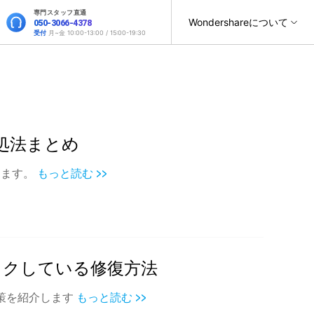
専門スタッフ直通
サポート
Wondershareについて
050-3066-4378
受付
月~金 10:00-13:00 / 15:00-19:30
ィリティ
会社情報
復元・バックアップ
データ復元・転送
法人様向けお問い合わせ窓口
オンラインツール
製品活用
スマホ保護
ヘルプセンター
it
Dr.Fone
パートナープログラム
WhatsAppデータ転送
元ソフト
対処法まとめ
Recoverit
Wondershareについて
操作ガイド
法人向け
t
スマホデータ消去
roidデータ復元
SNSのデータをバックアップ＆復元
Dr.Fone Air
真・ファイル修復ソフト
します。
もっと読む >>
サポートセンター
お問い合わせ
位置情報変更
オンラインツールでのスマホデータ管理と画面ミラーリン
フォン管理ソフト
グ
スマホデータ移行
iPhoneストレージ増やす
Trans
デバイス間でのデータ移行
のデータ転送ソフト
Androidデータ復元
fe
新製品
全を守るアプリ
ックしている修復方法
GPS位置変更
roidデータ消去
iOS & Android安全かつ簡単に位置変更
対策を紹介します
もっと読む >>