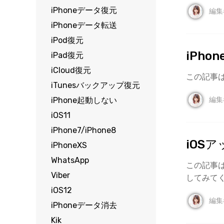
ToMoviee AI
iPhoneデータ復元
オールインワンAI生成プラットフォーム
編集
Wondershare TunesGo
iPhone/iPad/iPodとiTunes/PC間に自由にデータ転送
iPhoneデータ転送
オンラインで試す
※ 現在は英語版のみ対応
iPod復元
オンラインで試す
※ 現在は英語版のみ対応
Wondershare InClowdz
iPh
iPad復元
オンラインで試す
※ 現在は英語版のみ対応
異なるクラウドサービス間でファイルを移行・同期
iCloud復元
この記事は
iTunesバックアップ復元
編集
iPhone起動しない
iOS11
iPhone7/iPhone8
オンラインで試す
※ 現在は英語版のみ対応
iOS
iPhoneXS
WhatsApp
この記事
Viber
してみて
iOS12
編集
iPhoneデータ消去
Kik