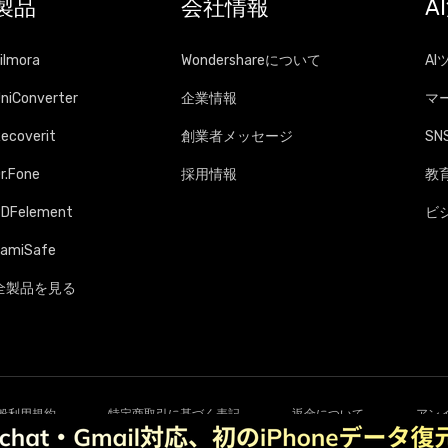
製品
会社情報
A
ilmora
Wondershareについて
AI
niConverter
企業情報
マ
ecoverit
創業者メッセージ
SNS
r.Fone
採用情報
教
PDFelement
ビ
amiSafe
全製品を見る
般利用規約
特定商取引に基づく表記
返金について
アン