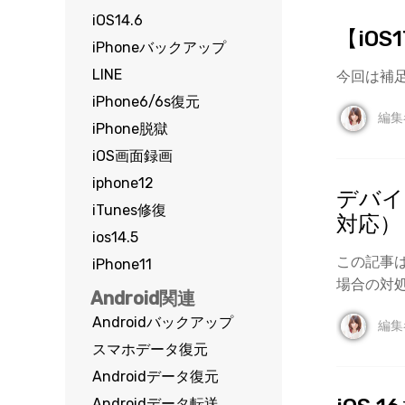
iOS14.6
【iO
iPhoneバックアップ
LINE
今回は補足
iPhone6/6s復元
編集
iPhone脱獄
iOS画面録画
iphone12
デバイ
iTunes修復
対応）
ios14.5
この記事
iPhone11
場合の対
Android関連
Androidバックアップ
編集
スマホデータ復元
Androidデータ復元
Androidデータ転送