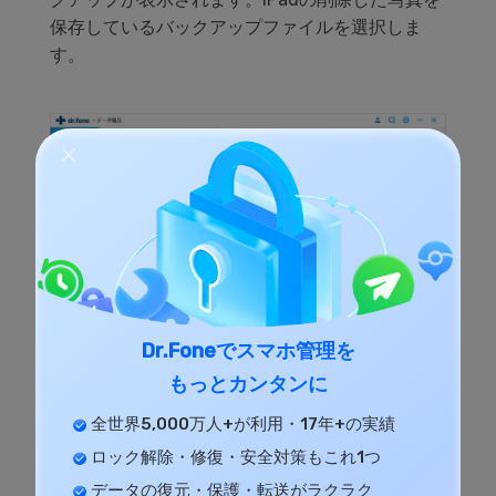
保存しているバックアップファイルを選択しま
す。
Dr.Foneでスマホ管理を
もっとカンタンに
「スキャン開始」をクリックすると、iTunesバッ
全世界5,000万人+が利用・17年+の実績
クアップファイルのデータをスキャンし始めま
ロック解除・修復・安全対策もこれ1つ
す。
データの復元・保護・転送がラクラク