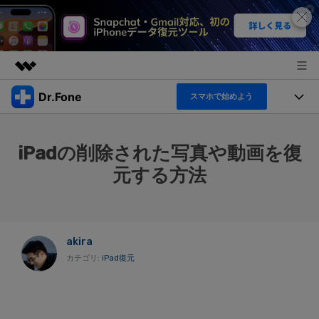
Dr.Fone
スマホで始めよう
製品
AIGCサービス
機能セット
法人・教育・パートナー
iPadの削除された写真や動画を復
ユーティリティ
機能
元する方法
概要
製品
企業情報
ソリューション
Dr.Fone Basic
デスクトップ製品
製品活用＆サポート
すべてのプランを見る
プラン＆価格
アプリ製品
akira
もっと見る
カテゴリ:
iPad復元
トピック
サポート
オンラインツール
製品活用
データ転送
新製品
ヘルプセンター
無料ダウンロード
ログイン