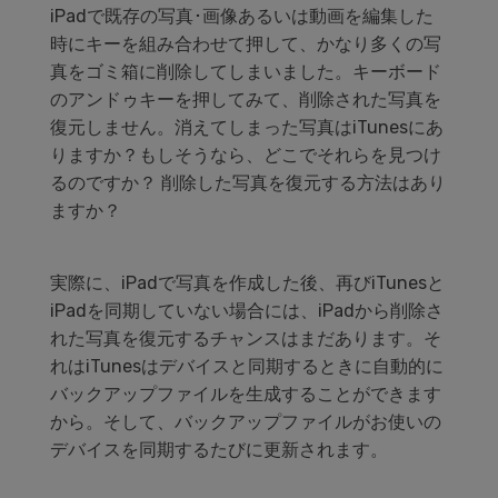
データ管理
iPadで既存の写真･画像あるいは動画を編集した
時にキーを組み合わせて押して、かなり多くの写
スマホ問題
真をゴミ箱に削除してしまいました。キーボード
検索
のアンドゥキーを押してみて、削除された写真を
スマホ保護
復元しません。消えてしまった写真はiTunesにあ
りますか？もしそうなら、どこでそれらを見つけ
るのですか？ 削除した写真を復元する方法はあり
もっと見る
ますか？
実際に、iPadで写真を作成した後、再びiTunesと
iPadを同期していない場合には、iPadから削除さ
れた写真を復元するチャンスはまだあります。そ
れはiTunesはデバイスと同期するときに自動的に
バックアップファイルを生成することができます
から。そして、バックアップファイルがお使いの
デバイスを同期するたびに更新されます。