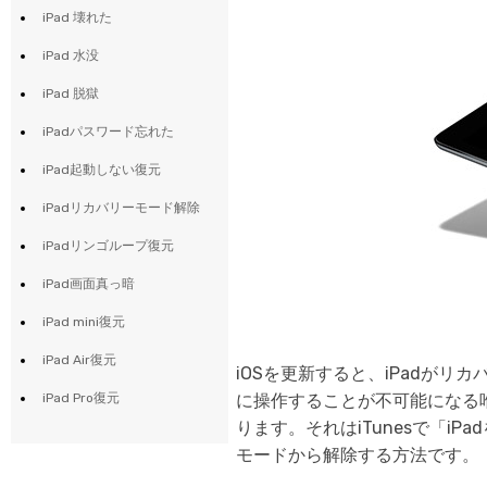
ToMoviee AI
iPad 壊れた
オールインワンAI生成プラットフォーム
Wondershare TunesGo
iPhone/iPad/iPodとiTunes/PC間に自由にデータ転送
iPad 水没
オンラインで試す
※ 現在は英語版のみ対応
iPad 脱獄
Wondershare InClowdz
オンラインで試す
※ 現在は英語版のみ対応
iPadパスワード忘れた
オンラインで試す
異なるクラウドサービス間でファイルを移行・同期
※ 現在は英語版のみ対応
iPad起動しない復元
iPadリカバリーモード解除
iPadリンゴループ復元
オンラインで試す
iPad画面真っ暗
※ 現在は英語版のみ対応
iPad mini復元
iPad Air復元
iOSを更新すると、iPadが
iPad Pro復元
に操作することが不可能になる唯
ります。それはiTunesで「iPa
モードから解除する方法です。