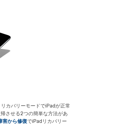
iCloudアクティベーションロック解除
iCloudアクティベーションロック解除& iPhoneシャッター
音消し
リカバリーモードでiPadが正常
復帰させる2つの簡単な方法があ
起動障害から修復
でiPadリカバリー