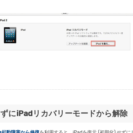
せずにiPadリカバリーモードから解除
hone起動障害から修復
を利用すると、iPadを復元 (初期化) せ