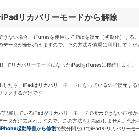
化でiPadリカバリーモードから解除
できない場合、 iTunesを使用してiPadを復元（初期化）する
上のデータが全部消えますので、その方法を慎重に利用してくだ
用してリカバリーモードになったiPadをiTunesに接続します。
adを検出したら、iPadはリカバリーモードになっているので復元
リックするだけです。
サイトで記載しているiPadがリカバリーモードで復元できない症
データが消去されますので、この方法をお勧めしません。代わ
e-iPhone起動障害から修復
で数分間だけでiPadをリカバリーモ