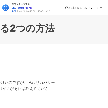
専門スタッフ直通
Wondershareについて
050-3066-4378
サポート
受付
月~金 10:00-13:00 / 15:00-19:30
ィリティ
会社情報
する2つの方法
復元・バックアップ
データ復元・転送
法人様向けお問い合わせ窓口
オンラインツール
製品活用
スマホ保護
ヘルプセンター
it
Dr.Fone
Wondershareについて
元ソフト
WhatsAppデータ転送
Recoverit
サポートセンター
t
Dr.Fone Air
操作ガイド
法人向け
スマホデータ消去
roidデータ復元
SNSのデータをバックアップ＆復元
真・ファイル修復ソフト
お問い合わせ
オンラインツールでのスマホデータ管理と画面ミラーリン
位置情報変更
フォン管理ソフト
グ
スマホデータ移行
iPhoneストレージ増やす
Trans
デバイス間でのデータ移行
のデータ転送ソフト
けたのですが、iPadリカバリー
Androidデータ復元
fe
バイスがあれば教えてくださ
新製品
全を守るアプリ
GPS位置変更
roidデータ消去
iOS & Android安全かつ簡単に位置変更