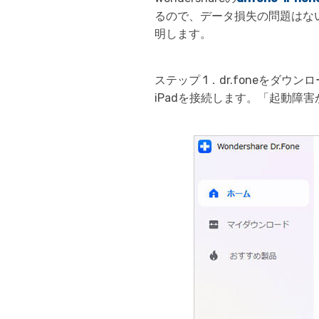
るので、データ損失の問題はな
明します。
ステップ 1．dr.foneを
iPadを接続します。「起動障