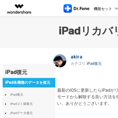
Dr.Fone
機能セット
製品
AIGCサービス
概要
ソリューシ
iPadリカ
動画編集＆変換
作図＆製図
PDF ソリ
法人向け
機能
デスクトップ製品
注目製品
もっと見る
データ転送
データ
Filmora
EdrawMax
PDFelemen
学生・教員向け
動画編集ソフト
ベクタードローソフト
ロッ
代理店募集
UniConverter
EdrawMind
akira
Dr.Fone Basic
Dr.Fone Windows/MacOS版
スマホデータ転送
LINEデ
iPho
iPhoneロック解除
AndroidのF
動画変換ソフト
マインドマップソフト
スマホ管理の悩みをすべて解決
カテゴリ:
iPad復元
パートナープログ
DVD Memory
CDをスマホに取り込む
ラム
Apple I
iPad復元
DVD作成ソフト
AppleID解除
iOSアップグ
すべてのプランを見る>
起動
スマホ画面ミラーリング
データ復
DemoCreator
iPad各機種のデータを復元
iPho
画面録画ソフト
SIMロック解除
iOSのアップ
最新のiOSに更新したらiPa
パスワー
Media.io
iPad復元
モードから解除する良い方法を
AI動画・画像・音楽ジェネレーター
アクティベーションロック解除
LINEデータ転
iTun
Wondershare MobileTrans
い。ありがとうございます。
iPadゴミ箱復元
SelfyzAI
スマホ間のデータを安全・安心に転送
AI動画・画像編集アプリ
iTun
iPadデータ復元
Androidパターンロック解除
iOSへデータ