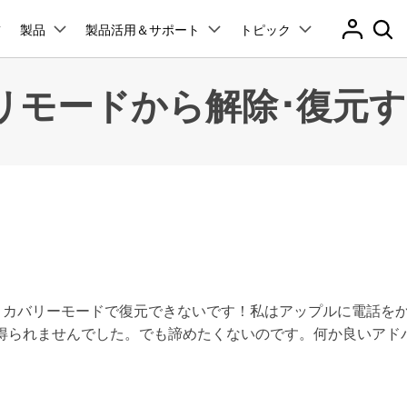
製品
製品活用＆サポート
トピック
プラン＆価格
法人・教育・パートナー
企業情報
ョン
ユーテ
会社概要
バリモードから解除･復元
創業者メッセージ
ューション
PDF編集
作図＆製図
動画編集＆変換
データ
アプリ製品
管理
スマホ問題
採用情報
t
PDFelement
EdrawMind
Filmora
Recover
PDF編集ソフト
データ復
ク解除
データ復元
お問い合わせ
EdrawMax
UniConverter
PDFelement Cloud
Repairi
Dr.Fone アプリ - Android向け
ータ復元
パスワードなしでスマホロック解除
neロック解除
Androidロック解除
iPhoneデータ復元
And
RPバイパス
Androidデータ復元
電子署名とクラウドサービス
動画・写
Androidから紛失または削除されたデータを復元
HiPDF
Dr.Fone
D管理
スマホの起動障害修復
PDF編集オンラインツール
スマート
レード
iPhoneデータ復元
無料ダウンロード
障害修復
パスワード管理
元
Mobile
ne起動障害修復
Android起動障害修復
iOSパスワード管理＆復元
スマホ間
デート問題修復
iPhone写真サイズ圧縮
dがリカバリーモードで復元できないです！私はアップルに電話をか
ド管理
FamiSa
Dr.Fone アプリ - iOS向け
得られませんでした。でも諦めたくないのです。何か良いアド
子供の安
iOSデバイスのロック解除 & ストレージ解放
送
リンゴループ修復
es修復
データ消去
esエラーを修復
iPhoneデータ消去
And
無料ダウンロード
もっと見る
転送
iPhoneバッテリー問題