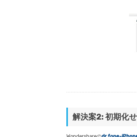
解決案2: 初期化
Wondershareの
dr.fone-iP