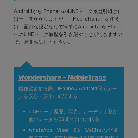
AndroidからiPhoneへのLINEトーク履歴引継ぎに
は一手間かかりますが、「MobileTrans」を使え
ば、面倒な設定なしで簡単にAndroidからiPhone
へのLINEトーク履歴を引き継ぐことができますの
で、是非お試しください。
Wondershare - MobileTrans
機種変更する際、iPhone ⇄ Android間でデー
タを安心・安全に転送する
LINEトーク履歴、写真、オーディオ及び
他のデータをOS間で自由に転送
WhatsApp、Viber、Kik、WeChatなど多
数のスマホアプリデータをOS間で自由に