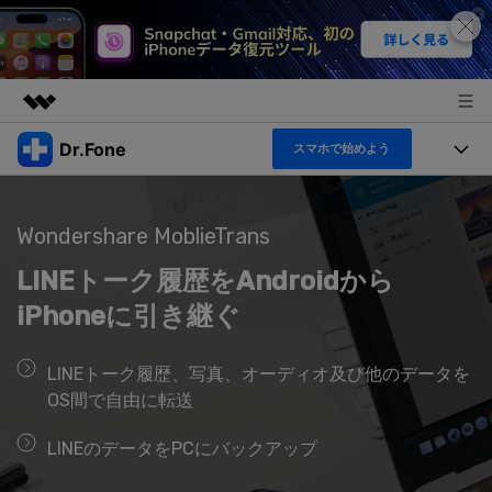
Dr.Fone
スマホで始めよう
製品
AIGCサービス
機能セット
法人・教育・パートナー
ユーティリティ
Wondershare MoblieTrans
機能
概要
製品
LINEトーク履歴をAndroidから
企業情報
ソリューション
Dr.Fone Basic
iPhoneに引き継ぐ
デスクトップ製品
製品活用＆サポート
すべてのプランを見る
プラン＆価格
アプリ製品
LINEトーク履歴、写真、オーディオ及び他のデータを
もっと見る
OS間で自由に転送
トピック
サポート
オンラインツール
製品活用
LINEのデータをPCにバックアップ
データ転送
新製品
ヘルプセンター
無料ダウンロード
ログイン