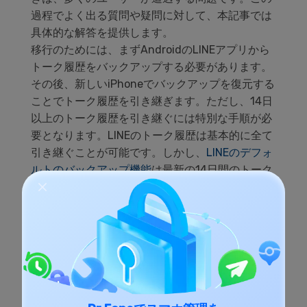
過程でよく出る質問や疑問に対して、本記事では
具体的な解答を提供します。
移行のためには、まずAndroidのLINEアプリから
トーク履歴をバックアップする必要があります。
その後、新しいiPhoneでバックアップを復元する
ことでトーク履歴を引き継ぎます。ただし、14日
以上のトーク履歴を引き継ぐには特別な手順が必
要となります。LINEのトーク履歴は基本的に全て
引き継ぐことが可能です。しかし、
LINEのデフォ
ルトのバックアップ機能
は最新の14日間のトーク
履歴のみを保存します。それより古い履歴を引き
継ぐためには、「トークのエクスポート」機能を
利用します。これにより、全てのトーク履歴をテ
キストファイルとして保存し、それを新しいデバ
イスに移すことができます。このプロセスをスム
ーズに行うためには、いくつかの重要なポイント
に注意が必要です。まず、LINEアプリは最新版に
アップデートしておくことが重要です。また、バ