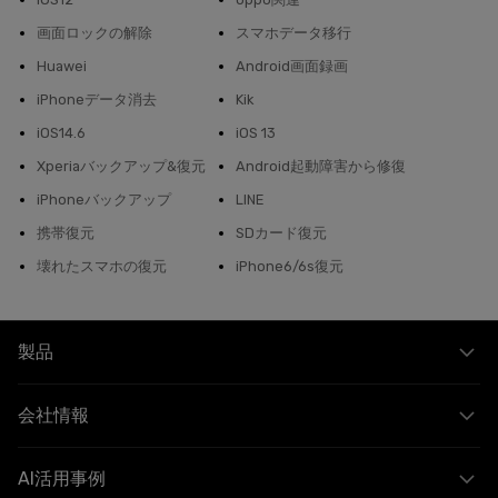
画面ロックの解除
スマホデータ移行
Huawei
Android画面録画
iPhoneデータ消去
Kik
iOS14.6
iOS 13
Xperiaバックアップ&復元
Android起動障害から修復
iPhoneバックアップ
LINE
携帯復元
SDカード復元
壊れたスマホの復元
iPhone6/6s復元
製品
会社情報
AI活用事例