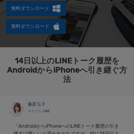
データ管理
無料ダウンロード
スマホ問題
検索
無料ダウンロード
スマホ保護
もっと見る
14日以上のLINEトーク履歴を
AndroidからiPhoneへ引き継ぐ方
法
藤原 弘子
カテゴリ:
LINE
「AndroidからiPhoneへのLINEトーク履歴の引き
継ぎは難しいと思われがちですが、特に14日以上