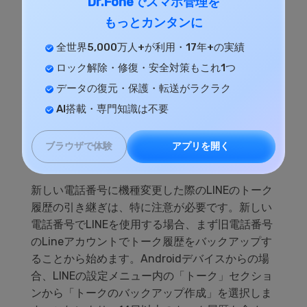
Dr.Foneでスマホ管理を
ックアップと復元のプロセスは特定の手順を正確
もっとカンタンに
に踏む必要があります。特に、14日以上の履歴を
全世界5,000万人+が利用・17年+の実績
引き継ぐ場合は、各トークルームからトーク履歴
ロック解除・修復・安全対策もこれ1つ
をエクスポートする手順を忘れないようにしまし
ょう。
データの復元・保護・転送がラクラク
AI搭載・専門知識は不要
3.1新しい電話番号で
LINE
を引き継
ぐ方法は？
アプリを開く
ブラウザで体験
新しい電話番号に機種変更した際のLINEのトーク
履歴の引き継ぎは、特に注意が必要です。新しい
電話番号でLINEを使用する場合、まず旧電話番号
のLineアカウントでトーク履歴をバックアップす
ることから始めます。Androidデバイスからの場
合、LINEの設定メニュー内の「トーク」セクショ
ンから「トークのバックアップ作成」を選択しま