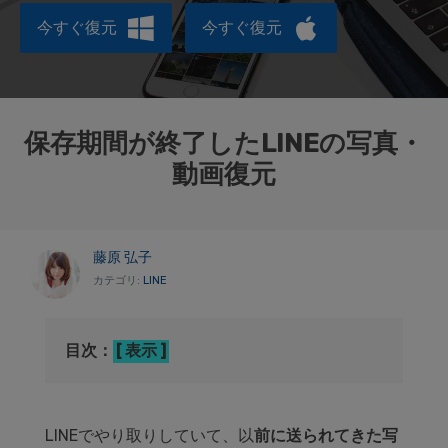
データ管理
今すぐ復元
今すぐ復元
スマホ問題
検索
スマホ保護
保存期間が終了したLINEの写真・
動画復元
もっと見る
藤原 弘子
カテゴリ:
LINE
目次：
表示
LINEでやり取りしていて、以
前に送られてきた写