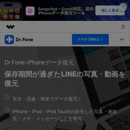
Dr.Fone
スマホで始めよう
製品
AIGCサービス
機能セット
法人・教育・パートナー
ユーティリティ
Dr.Fone-iPhoneデータ復元
機能
概要
製品
保存期間が過ぎたLINEの写真・動画を
企業情報
ソリューション
Dr.Fone Basic
復元
デスクトップ製品
製品活用＆サポート
すべてのプランを見る
プラン＆価格
アプリ製品
安全・迅速・簡単でデータ復元！
もっと見る
トピック
サポート
iPhone・iPad・iPod Touchの紛失した写真・連絡
オンラインツール
製品活用
先・メモ・メッセージなどを復元
データ転送
新製品
ヘルプセンター
無料ダウンロード
ログイン