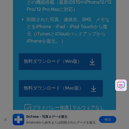
どの機能搭載（最新iOS15やiPhone12/12
Pro/12 Pro Maxに対応）
削除された写真、連絡先、SMS、メモな
どをiPhone・iPad・iPod Touchから復
元（iTunesとiCloudバックアップから
iPhoneを復元。 ）
無料ダウンロード（Win版）
無料ダウンロード（Mac版）
プライバシー保護 | マルウェアなし
Dr.Fone - 写真＆データ復元
確認
Androidから紛失または削除されたデータを復元