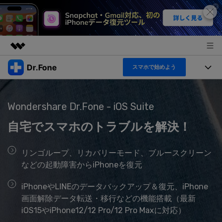
Dr.Fone
スマホで始めよう
製品
AIGCサービス
機能セット
法人・教育・パートナー
ユーティリティ
Wondershare Dr.Fone - iOS Suite
機能
概要
製品
自宅でスマホのトラブルを解決！
企業情報
ソリューション
Dr.Fone Basic
デスクトップ製品
製品活用＆サポート
リンゴループ、リカバリーモード、ブルースクリーン
すべてのプランを見る
プラン＆価格
などの起動障害からiPhoneを復元
アプリ製品
もっと見る
トピック
iPhoneやLINEのデータバックアップ＆復元、iPhone
サポート
オンラインツール
製品活用
画面解除データ転送・移行などの機能搭載（最新
データ転送
iOS15やiPhone12/12 Pro/12 Pro Maxに対応）
新製品
ヘルプセンター
無料ダウンロード
ログイン