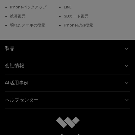
iPhoneバックアップ
LINE
携帯復元
SDカード復元
壊れたスマホの復元
iPhone6/6s復元
製品
会社情報
AI活用事例
ヘルプセンター