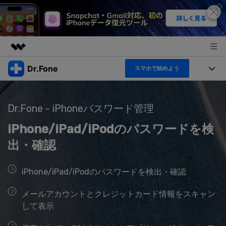
Dr.Fone
スマホで始めよう
製品
AIGCサービス
機能セット
法人・教育・パートナー
ユーティリティ
Dr.Fone - iPhoneパスワード管理
機能
概要
製品
iPhone/iPad/iPodのパスワードを検
企業情報
ソリューション
Dr.Fone Basic
出・確認
デスクトップ製品
製品活用＆サポート
すべてのプランを見る
プラン＆価格
アプリ製品
iPhone/iPad/iPodのパスワードを検出・確認
もっと見る
トピック
サポート
メールアカウントとクレジットカード情報をスキャン
オンラインツール
製品活用
して表示
データ転送
新製品
ヘルプセンター
無料ダウンロード
ログイン