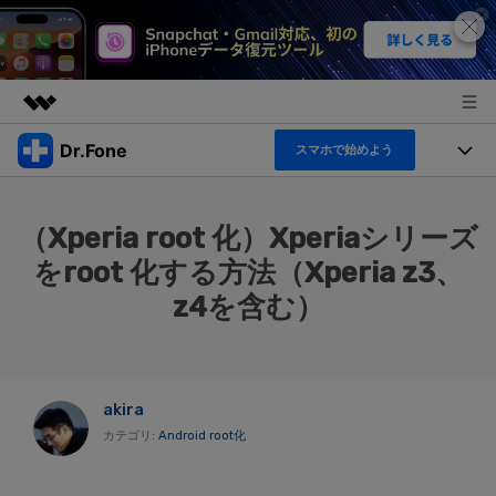
Dr.Fone
スマホで始めよう
製品
AIGCサービス
機能セット
法人・教育・パートナー
（Xperia root 化）Xperiaシリーズ
ユーティリティ
機能
をroot 化する方法（Xperia z3、
概要
製品
企業情報
ソリューション
z4を含む）
Dr.Fone Basic
デスクトップ製品
製品活用＆サポート
すべてのプランを見る
プラン＆価格
アプリ製品
もっと見る
トピック
akira
サポート
オンラインツール
製品活用
カテゴリ:
Android root化
データ転送
新製品
ヘルプセンター
無料ダウンロード
ログイン