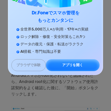
Dr.Foneでスマホ管理を
もっとカンタンに
全世界5,000万人+が利用・17年+の実績
ロック解除・修復・安全対策もこれ1つ
データの復元・保護・転送がラクラク
AI搭載・専門知識は不要
アプリを開く
ブラウザで体験
Androidスマホがroot化されないと認識された
ら、Android root化に関するソフトウェア使用許
諾契約をよく確認した後に、「開始」ボタンをク
リックします。