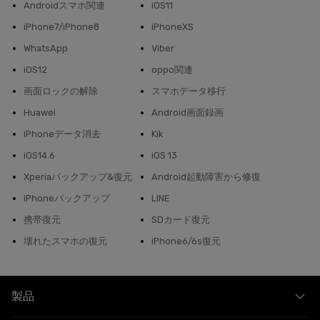
Androidスマホ関連
iOS11
iPhone7/iPhone8
iPhoneXS
WhatsApp
Viber
iOS12
oppo関連
画面ロックの解除
スマホデータ移行
Huawei
Android画面録画
iPhoneデータ消去
Kik
iOS14.6
iOS 13
Xperiaバックアップ&復元
Android起動障害から修復
iPhoneバックアップ
LINE
携帯復元
SDカード復元
壊れたスマホの復元
iPhone6/6s復元
製品