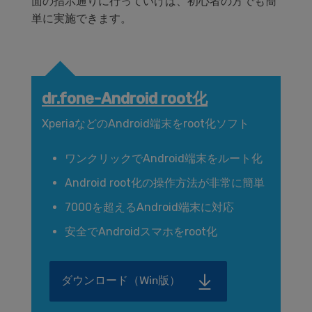
面の指示通りに行っていけば、初心者の方でも簡
単に実施できます。
dr.fone-Android root化
XperiaなどのAndroid端末をroot化ソフト
ワンクリックでAndroid端末をルート化
Android root化の操作方法が非常に簡単
7000を超えるAndroid端末に対応
安全でAndroidスマホをroot化
ダウンロード（Win版）