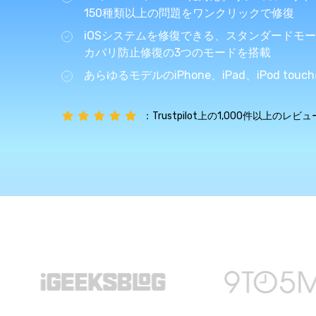
ToMoviee AI
150種類以上の問題をワンクリックで修復
オールインワンAI生成プラットフォーム
Wondershare TunesGo
iPhone/iPad/iPodとiTunes/PC間に自由にデータ転送
iOSシステムを修復できる、スタンダードモ
カバリ防止修復の3つのモードを搭載
オンラインで試す
※ 現在は英語版のみ対応
Wondershare InClowdz
あらゆるモデルのiPhone、iPad、iPod tou
オンラインで試す
※ 現在は英語版のみ対応
オンラインで試す
異なるクラウドサービス間でファイルを移行・同期
※ 現在は英語版のみ対応
：Trustpilot上の1,000件以上のレ
オンラインで試す
※ 現在は英語版のみ対応