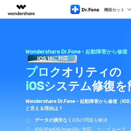
Dr.Fone
機能セット
製品
AIGCサービス
概要
ソリューシ
動画編集＆変換
作図＆製図
PDF ソリ
法人向け
機能
デスクトップ製品
注目製品
もっと見る
データ転送
データ
Filmora
EdrawMax
PDFelemen
学生・教員向け
Wondershare Dr.Fone - 起動障害から修復
動画編集ソフト
ベクタードローソフト
ロッ
Dr.Fone Basic
代理店募集
UniConverter
EdrawMind
Dr.Fone Windows/MacOS版
スマホデータ転送
LINEデ
iPho
iPhoneロック解除
AndroidのF
動画変換ソフト
マインドマップソフト
プロクオリティの
スマホ管理の悩みをすべて解決
すべてのプランを見る>
パートナープログ
DVD Memory
CDをスマホに取り込む
ラム
Apple I
DVD作成ソフト
AppleID解除
iOSアップグ
iOSシステム修復を
起動
スマホ画面ミラーリング
データ復
DemoCreator
iPho
画面録画ソフト
SIMロック解除
iOSのアップ
パスワー
Wondershare Dr.Fone - 起動障害から修復（
Media.io
と言える理由は？
AI動画・画像・音楽ジェネレーター
アクティベーションロック解除
LINEデータ転
iTun
Wondershare MobileTrans
SelfyzAI
データの損失なく
iOSの問題を解決
スマホ間のデータを安全・安心に転送
AI動画・画像編集アプリ
iTun
Androidパターンロック解除
iOSへデータ
iOS/iPadOS/macOSに対応。リンゴ ループ