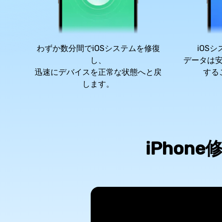
わずか数分間でiOSシステムを修復
iOS
し、
データは
迅速にデバイスを正常な状態へと戻
する
します。
iPho