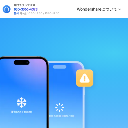
専門スタッフ直通
サポート
Wondershareについて
050-3066-4378
受付
月~金 10:00-13:00 / 15:00-19:30
ィリティ
会社情報
復元・バックアップ
データ復元・転送
法人様向けお問い合わせ窓口
オンラインツール
製品活用
スマホ保護
ヘルプセンター
it
Dr.Fone
パートナープログラム
元ソフト
WhatsAppデータ転送
Recoverit
Wondershareについて
t
Dr.Fone Air
操作ガイド
法人向け
スマホデータ消去
roidデータ復元
SNSのデータをバックアップ＆復元
真・ファイル修復ソフト
サポートセンター
お問い合わせ
オンラインツールでのスマホデータ管理と画面ミラーリン
位置情報変更
フォン管理ソフト
グ
スマホデータ移行
iPhoneストレージ増やす
Trans
デバイス間でのデータ移行
のデータ転送ソフト
Androidデータ復元
fe
新製品
全を守るアプリ
GPS位置変更
roidデータ消去
iOS & Android安全かつ簡単に位置変更