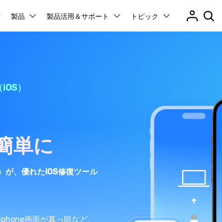
プラン＆価格
製品
法人・教育・パートナー
製品活用＆サポート
企業情報
トピック
ョン
ユーテ
会社概要
創業者メッセージ
ューション
PDF編集
作図＆製図
動画編集＆変換
データ
アプリ製品
管理
スマホ問題
採用情報
t
PDFelement
EdrawMind
Filmora
Recover
（iOS）
PDF編集ソフト
データ復
ク解除
データ復元
お問い合わせ
EdrawMax
UniConverter
PDFelement Cloud
Repairi
Dr.Fone アプリ - Android向け
ータ復元
パスワードなしでスマホロック解除
neロック解除
Androidロック解除
iPhoneデータ復元
And
RPバイパス
Androidデータ復元
電子署名とクラウドサービス
動画・写
Androidから紛失または削除されたデータを復元
HiPDF
Dr.Fone
D管理
スマホの起動障害修復
PDF編集オンラインツール
スマート
レード
iPhoneデータ復元
簡単に
無料ダウンロード
障害修復
パスワード管理
元
Mobile
ne起動障害修復
Android起動障害修復
iOSパスワード管理＆復元
スマホ間
デート問題修復
iPhone写真サイズ圧縮
ド管理
iOS）が、優れたiOS修復ツール
FamiSa
Dr.Fone アプリ - iOS向け
子供の安
送
リンゴループ修復
iOSデバイスのロック解除 & ストレージ解放
es修復
データ消去
esエラーを修復
iPhoneデータ消去
And
無料ダウンロード
もっと見る
転送
iPhoneバッテリー問題
、iphone画面が真っ暗など、