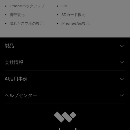
iPhoneバックアップ
LINE
携帯復元
SDカード復元
壊れたスマホの復元
iPhone6/6s復元
製品
会社情報
AI活用事例
ヘルプセンター