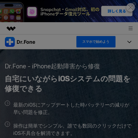
Dr.Fone
スマホで始めよう
製品
AIGCサービス
機能セット
法人・教育・パートナー
ユーティリティ
Dr.Fone - iPhone起動障害から修復
機能
概要
製品
自宅にいながらiOSシステムの問題を
企業情報
ソリューション
Dr.Fone Basic
修復できる
デスクトップ製品
製品活用＆サポート
すべてのプランを見る
プラン＆価格
アプリ製品
最新のiOSにアップデートした時バッテリーの減りが
もっと見る
早い問題を修正。
トピック
サポート
オンラインツール
製品活用
操作は簡単でシンプル。誰でも数回のクリックだけで
データ転送
iOS不具合を解消できます。
新製品
ヘルプセンター
無料ダウンロード
ログイン