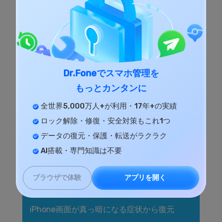
すると、Dr.FoneがiPhoneの不具合を診断し、デ
バイスに適したファームウェアのダウンロードが
始まります。ダウンロードが終わったら、パソコ
ンの画面に「修理」のボタンが現れますので、そ
れをクリックしてください。これで、不具合が解
消できるでしょう。データが消えるようなことも
Dr.Foneでスマホ管理を
ほとんどありません。iPhoneの不具合はいつ何時
もっとカンタンに
起こるか分かりません。バックアップはもちろん
全世界5,000万人+が利用・17年+の実績
のこと、起動障害を修復するソフトを持っておけ
ロック解除・修復・安全対策もこれ1つ
ば安心です。
データの復元・保護・転送がラクラク
AI搭載・専門知識は不要
Dr.Fone-iPhone起動障害から修
アプリを開く
ブラウザで体験
復
iPhone画面が真っ暗になる症状から復元