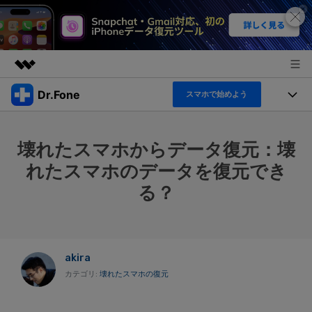
Dr.Fone
スマホで始めよう
製品
AIGCサービス
機能セット
法人・教育・パートナー
壊れたスマホからデータ復元：壊
ユーティリティ
機能
れたスマホのデータを復元でき
概要
製品
企業情報
ソリューション
る？
Dr.Fone Basic
デスクトップ製品
製品活用＆サポート
すべてのプランを見る
プラン＆価格
アプリ製品
もっと見る
トピック
akira
サポート
オンラインツール
製品活用
カテゴリ:
壊れたスマホの復元
データ転送
新製品
ヘルプセンター
無料ダウンロード
ログイン