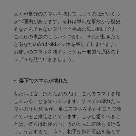
データ管理
人々が自分のスマホを壊してしまうのはがいくつ
スマホ問題
かの理由があります。それは単純な事故から歴史
検索
スマホ保護
的なとんでもないフリーク事故の広い範囲です。
これらの事故のうちいくつかは、それが起きたと
きあなたのAndroidスマホを壊してしまいます。
お使いのスマホを壊すもっとも一般的な原因のト
もっと見る
ップ３を見ていきましょう。
落下でスマホが壊れた
私たちは皆、ほとんどの人は、これでスマホを壊
していることを知っています。すべての壊れたス
マホのうち30％が、単にスマホを落とすことで壊
れていると推定されています。しかし驚くべきこ
とは、彼らは部屋の向こうの友人に電話を投げる
しようとすると、時々、相手が携帯電話を落とす