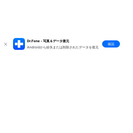
Dr.Fone - 写真＆データ復元
確認
Androidから紛失または削除されたデータを復元
製品
会社情報
AI活用事例