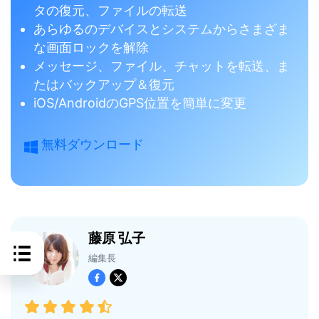
タの復元、ファイルの転送
あらゆるのデバイスとシステムからさまざま
な画面ロックを解除
メッセージ、ファイル、チャットを転送、ま
たはバックアップ＆復元
iOS/AndroidのGPS位置を簡単に変更
無料ダウンロード
藤原 弘子
編集長