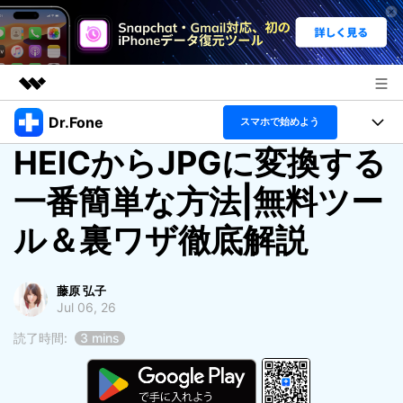
Dr.Fone
製品
スマホで始めよう
HEICからJPGに変換する
AIGCサービス
機能セット
法人・教育・パートナー
ユーティリティ
一番簡単な方法|無料ツー
概要
機能
製品
企業情報
ル＆裏ワザ徹底解説
ソリューション
Dr.Fone Basic
デスクトップ製品
プラン＆価格
製品活用＆サポート
すべてのプランを見る
藤原 弘子
アプリ製品
もっと見る
サポート
トピック
Jul 06, 26
製品活用
読了時間:
3 mins
オンラインツール
データ転送
無料ダウンロード
ログイン
ヘルプセンター
データ管理
新製品