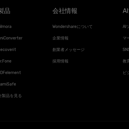
製品
会社情報
A
ilmora
Wondershareについて
AI
niConverter
企業情報
マ
ecoverit
創業者メッセージ
SNS
r.Fone
採用情報
教
PDFelement
ビ
amiSafe
全製品を見る