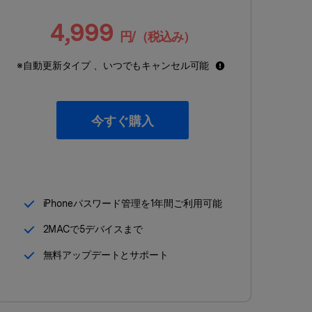
iCloudアクティベーションロック解除
4,999
iCloudアクティベーションロック解除& iPhoneシャッター
円/（税込み）
音消し
※自動更新タイプ 、いつでもキャンセル可能
今すぐ購入
iPhoneパスワード管理を1年間ご利用可能
2MACで5デバイスまで
無料アップデートとサポート