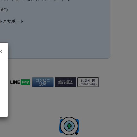
AC)
トとサポート
×