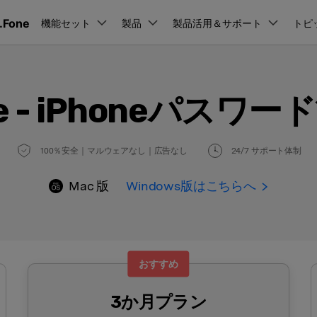
.Fone
製品
機能セット
法人・教育・パートナー
製品
製品活用＆サポート
企業情報
トピ
ョン
ユーテ
会社概要
創業者メッセージ
ューション
PDF編集
作図＆製図
動画編集＆変換
データ
アプリ製品
one - iPhoneパス
管理
スマホ問題
採用情報
t
PDFelement
EdrawMind
Filmora
Recover
PDF編集ソフト
データ復
ク解除
データ復元
お問い合わせ
EdrawMax
UniConverter
PDFelement Cloud
Repairi
100％安全｜マルウェアなし｜広告なし
24/7 サポート体制
Dr.Fone アプリ - Android向け
ータ復元
パスワードなしでスマホロック解除
neロック解除
Androidロック解除
iPhoneデータ復元
And
RPバイパス
Androidデータ復元
電子署名とクラウドサービス
動画・写
Androidから紛失または削除されたデータを復元
Mac 版
HiPDF
Windows版はこちらへ
Dr.Fone
D管理
スマホの起動障害修復
PDF編集オンラインツール
スマート
レード
iPhoneデータ復元
無料ダウンロード
障害修復
パスワード管理
元
Mobile
ne起動障害修復
Android起動障害修復
iOSパスワード管理＆復元
スマホ間
デート問題修復
iPhone写真サイズ圧縮
ド管理
FamiSa
Dr.Fone アプリ - iOS向け
おすすめ
子供の安
送
リンゴループ修復
iOSデバイスのロック解除 & ストレージ解放
es修復
データ消去
3か月プラン
esエラーを修復
iPhoneデータ消去
And
無料ダウンロード
もっと見る
転送
iPhoneバッテリー問題