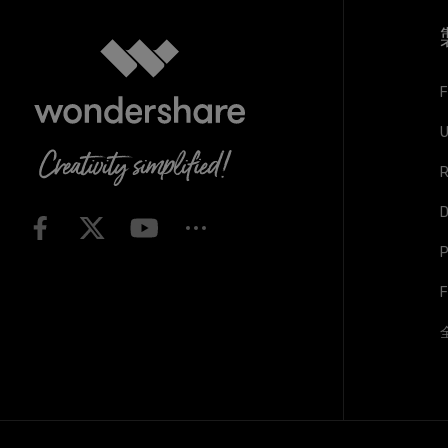
F
U
R
D
F