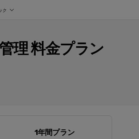
ック
ィリティ
会社情報
復元・バックアップ
データ復元・転送
法人様向けお問い合わせ窓口
オンラインツール
ワード管理 料金プラン
製品活用
スマホ保護
ヘルプセンター
it
Dr.Fone
パートナープログラム
元ソフト
WhatsAppデータ転送
Recoverit
Wondershareについて
t
Dr.Fone Air
操作ガイド
法人向け
スマホデータ消去
roidデータ復元
SNSのデータをバックアップ＆復元
真・ファイル修復ソフト
サポートセンター
お問い合わせ
オンラインツールでのスマホデータ管理と画面ミラーリン
位置情報変更
フォン管理ソフト
グ
スマホデータ移行
iPhoneストレージ増やす
Trans
デバイス間でのデータ移行
のデータ転送ソフト
Androidデータ復元
fe
新製品
全を守るアプリ
GPS位置変更
1年間プラン
roidデータ消去
iOS & Android安全かつ簡単に位置変更