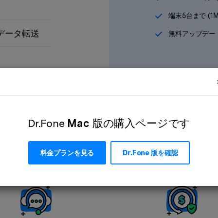
端末5台まで (1M
ppデータ転送
無料アップデー
企業・団体の場合
法人向け
を確認してください
Dr.Fone
Mac
版の購入ページです
料金プランを見る
Dr.Fone
版を確認