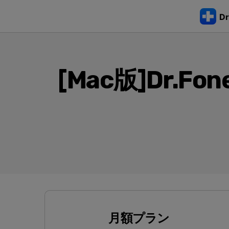
Dr
AIGCサービス
概要
ソリューシ
動画編集＆変換
作図＆製図
PDF ソリ
法人向け
機能
デスクトップ製品
注目製品
[Mac版]Dr.F
もっと見る
データ転送
データ
Filmora
EdrawMax
PDFelemen
学生・教員向け
動画編集ソフト
ベクタードローソフト
ロッ
Dr.Fone Basic
代理店募集
UniConverter
EdrawMind
Dr.Fone Windows/MacOS版
スマホデータ転送
LINEデ
iPho
iPhoneロック解除
AndroidのF
動画変換ソフト
マインドマップソフト
スマホ管理の悩みをすべて解決
すべてのプランを見る>
パートナープログ
DVD Memory
CDをスマホに取り込む
ラム
Apple I
DVD作成ソフト
AppleID解除
iOSアップグ
起動
スマホ画面ミラーリング
データ復
DemoCreator
iPho
画面録画ソフト
SIMロック解除
iOSのアップ
パスワー
Media.io
AI動画・画像・音楽ジェネレーター
アクティベーションロック解除
LINEデータ転
iTun
Wondershare MobileTrans
SelfyzAI
スマホ間のデータを安全・安心に転送
AI動画・画像編集アプリ
月額プラン
iTun
Androidパターンロック解除
iOSへデータ