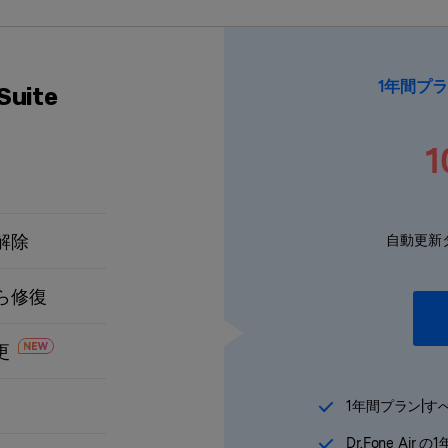
1年間プ
 Suite
1
解除
自動更新
ら修復
更
1年間プラン|
Dr.Fone Air
の1