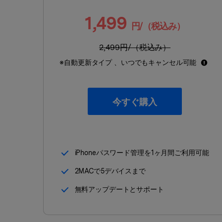
ToMoviee AI
オールインワンAI生成プラットフォーム
Wondershare TunesGo
1,499
iPhone/iPad/iPodとiTunes/PC間に自由にデータ転送
円/（税込み）
オンラインで試す
※ 現在は英語版のみ対応
2,499
円/（税込み）
Wondershare InClowdz
オンラインで試す
※ 現在は英語版のみ対応
オンラインで試す
異なるクラウドサービス間でファイルを移行・同期
※自動更新タイプ 、いつでもキャンセル可能
※ 現在は英語版のみ対応
今すぐ購入
オンラインで試す
※ 現在は英語版のみ対応
iPhoneパスワード管理を1ヶ月間ご利用可能
2MACで5デバイスまで
無料アップデートとサポート