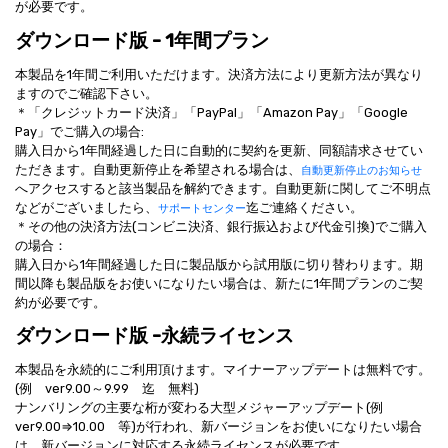
が必要です。
ダウンロード版 - 1年間プラン
本製品を1年間ご利用いただけます。決済方法により更新方法が異なり
ますのでご確認下さい。
＊「クレジットカード決済」「PayPal」「Amazon Pay」「Google
Pay」でご購入の場合:
購入日から1年間経過した日に自動的に契約を更新、同額請求させてい
ただきます。自動更新停止を希望される場合は、
自動更新停止のお知らせ
へアクセスすると該当製品を解約できます。自動更新に関してご不明点
などがございましたら、
迄ご連絡ください。
サポートセンター
＊その他の決済方法(コンビニ決済、銀行振込および代金引換)でご購入
の場合：
購入日から1年間経過した日に製品版から試用版に切り替わります。期
間以降も製品版をお使いになりたい場合は、新たに1年間プランのご契
約が必要です。
ダウンロード版 -永続ライセンス
本製品を永続的にご利用頂けます。マイナーアップデートは無料です。
(例 ver9.00～9.99 迄 無料)
ナンバリングの主要な桁が変わる大型メジャーアップデート(例
ver9.00⇒10.00 等)が行われ、新バージョンをお使いになりたい場合
は、新バージョンに対応する永続ライセンスが必要です。