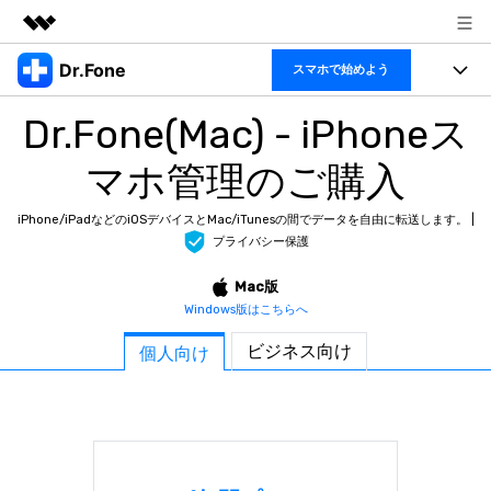
Dr.Fone
製品
スマホで始めよう
AIGCサービス
Dr.Fone(Mac) - iPhoneス
機能セット
法人・教育・パートナー
ユーティリティ
マホ管理のご購入
概要
機能
製品
企業情報
ソリューション
Dr.Fone Basic
iPhone/iPadなどのiOSデバイスとMac/iTunesの間でデータを自由に転送します。 |
デスクトップ製品
製品活用＆サポート
プライバシー保護
すべてのプランを見る
アプリ製品
もっと見る
Mac版
トピック
Windows版はこちらへ
製品活用
オンラインツール
データ転送
ビジネス向け
個人向け
無料ダウンロード
ヘルプセンター
新製品
データ管理
スマホ問題
スマホ保護