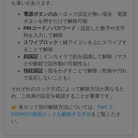
も違いがあります。
電源ボタンのみ：
ロック設定が無い場合、電源
ボタンを押すだけで解除可能
PINコード／パスワード：
設定した数字や文字
列を入力して解除
スワイプロック：
鍵アイコンを上にスワイプす
ることで解除
顔認証：
インカメラで顔を認識して解除（マス
クや眼鏡で誤作動の可能性も）
指紋認証：
指をかざすことで解除（乾燥や汚れ
で反応しないことも）
それぞれのロック方式によって解除方法が異なるた
め、ご自身の設定を確認することが重要です。
👉 各ロック別の解除方法については、
Part 2:
DIGNOの画面ロックを解除する方法
をご覧くださ
い。