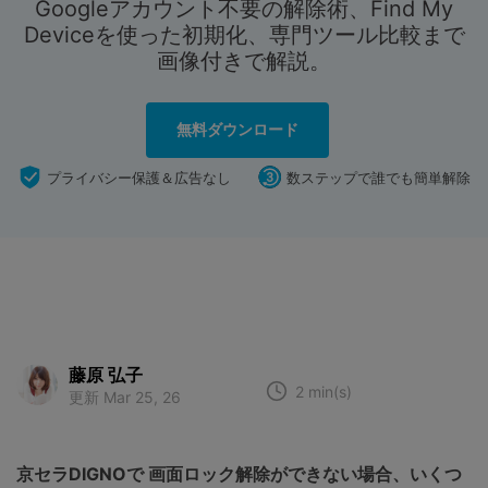
Googleアカウント不要の解除術、Find My
スマホ問題
Deviceを使った初期化、専門ツール比較まで
検索
画像付きで解説。
スマホ保護
無料ダウンロード
もっと見る
プライバシー保護＆広告なし
数ステップで誰でも簡単解除
藤原 弘子
2 min(s)
更新 Mar 25, 26
京セラDIGNOで 画面ロック解除ができない場合、いくつ