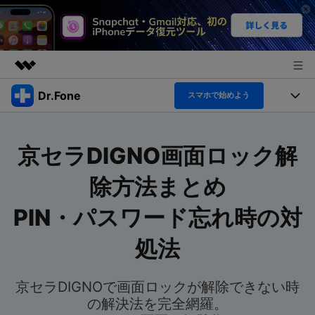
Dr.Fone
製品
スマホで始めよう
AIGCサービス
機能セット
法人・教育・パートナー
ユーティリティ
京セラDIGNO画面ロック解
概要
機能
製品
企業情報
ソリューション
除方法まとめ
Dr.Fone Basic
デスクトップ製品
プラン＆価格
製品活用＆サポート
PIN・パスワード忘れ時の対
すべてのプランを見る
アプリ製品
もっと見る
サポート
トピック
処法
製品活用
オンラインツール
データ転送
無料ダウンロード
ログイン
京セラDIGNOで画面ロックが解除できない時
ヘルプセンター
データ管理
新製品
の解決法を完全網羅。