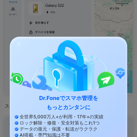
Dr.Foneでスマホ管理を
ステップ3：注意事項を確認し[次へ]を選択
もっとカンタンに
全世界5,000万人+が利用・17年+の実績
ロック解除・修復・安全対策もこれ1つ
データの復元・保護・転送がラクラク
AI搭載・専門知識は不要