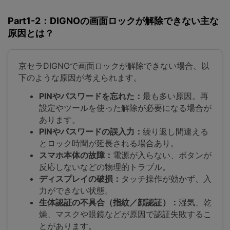
Part1-2：DIGNOの画面ロックが解除できない主な
原因とは？
京セラDIGNOで画面ロックが解除できない場合、以
下のような原因が考えられます。
PINやパスワードを忘れた：
最も多い原因。再
設定やツールを使った解除が必要になる場合が
あります。
PINやパスワードの誤入力：
繰り返し間違える
とロック時間が延長される場合あり。
スマホ本体の故障：
電源が入らない、ボタンが
反応しないなどの物理的トラブル。
ディスプレイの破損：
タッチ操作が効かず、入
力ができない状態。
生体認証の不具合（指紋／顔認証）：
湿気、乾
燥、マスクや眼鏡などが原因で認証失敗するこ
とがあります。