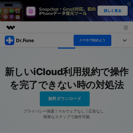
Dr.Fone
製品
スマホで始めよう
AIGCサービス
機能セット
法人・教育・パートナー
ユーティリティ
概要
機能
新しいiCloud利用規約で操作
製品
企業情報
ソリューション
Dr.Fone Basic
を完了できない時の対処法
デスクトップ製品
プラン＆価格
製品活用＆サポート
すべてのプランを見る
アプリ製品
もっと見る
無料ダウンロード
サポート
トピック
製品活用
プライバシー保護 | マルウェアなし | 広告なし
オンラインツール
データ転送
簡単なステップで操作可能
無料ダウンロード
ログイン
ヘルプセンター
データ管理
新製品