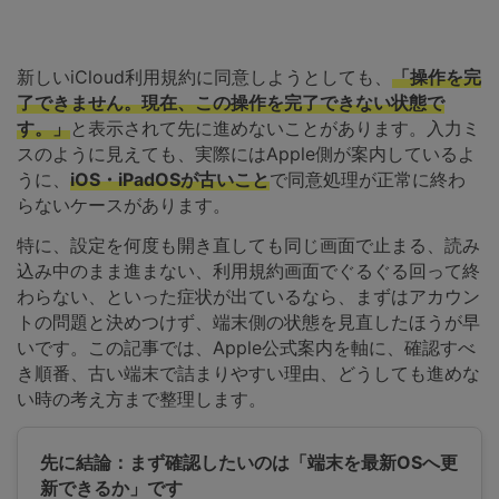
スマホ問題
検索
スマホ保護
新しいiCloud利用規約に同意しようとしても、
「操作を完
了できません。現在、この操作を完了できない状態で
す。」
と表示されて先に進めないことがあります。入力ミ
スのように見えても、実際にはApple側が案内しているよ
もっと見る
うに、
iOS・iPadOSが古いこと
で同意処理が正常に終わ
らないケースがあります。
特に、設定を何度も開き直しても同じ画面で止まる、読み
込み中のまま進まない、利用規約画面でぐるぐる回って終
わらない、といった症状が出ているなら、まずはアカウン
トの問題と決めつけず、端末側の状態を見直したほうが早
いです。この記事では、Apple公式案内を軸に、確認すべ
き順番、古い端末で詰まりやすい理由、どうしても進めな
い時の考え方まで整理します。
先に結論：まず確認したいのは「端末を最新OSへ更
新できるか」です