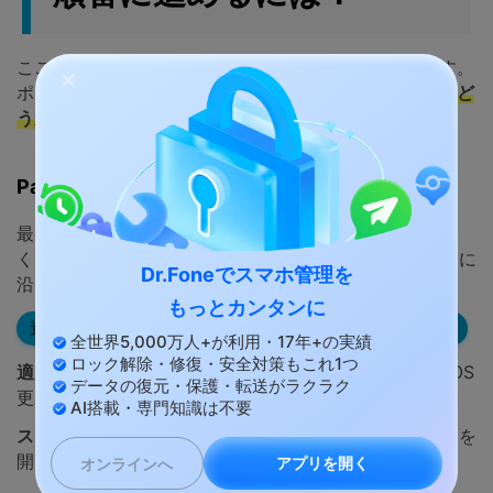
ここからは、読者が実際に試しやすい順番で整理します。
ポイントは、
まず更新、次に再試行、最後に古い端末かど
うかを判断する
ことです。
Part 3-1: まずアップデート確認から始めるには？
最初にやるべきなのは、設定の細部をいじることではな
く、OS更新可否を確認することです。Apple公式の案内に
Dr.Foneでスマホ管理を
沿うなら、ここが最短ルートです。
もっとカンタンに
進め方
全世界5,000万人+が利用・17年+の実績
ロック解除・修復・安全対策もこれ1つ
適用場面:
「操作を完了できません」と表示され、まだOS
データの復元・保護・転送がラクラク
更新を確認していない場合。
AI搭載・専門知識は不要
ステップ1:
設定アプリでソフトウェアアップデート画面を
開きます。
アプリを開く
オンラインへ