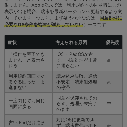
限りません。Apple公式では、利用規約への同意時にこの
表示が出る場合、端末を最新バージョンへ更新するよう案
内しています。つまり、まず疑うべきなのは、
同意処理に
必要なOS条件を端末が満たしていない
ケースです。
症状
考えられる原因
優先度
「操作を完了でき
iOS・iPadOSが古
ません」と表示さ
く、同意処理が正常
高
れる
に通らない
利用規約画面でぐ
読み込み失敗、通信
るぐる回ったまま
不安定、端末側処理
高
進まない
の停滞
同意が保存されてお
一度閉じても同じ
らず、処理が未完了
中
画面に戻る
のまま
対応OSに更新でき
古いiPadだけ進ま
ず、端末世代がボト
高