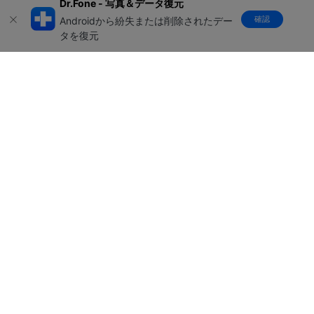
Dr.Fone - 写真＆データ復元
確認
Androidから紛失または削除されたデー
タを復元
製品
会社情報
AI活用事例
ヘルプセンター