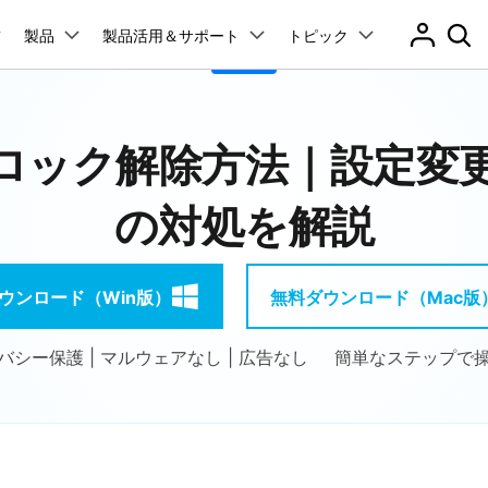
プラン＆価格
製品
法人・教育・パートナー
製品活用＆サポート
企業情報
トピック
ョン
ユーテ
会社概要
創業者メッセージ
ューション
PDF編集
作図＆製図
動画編集＆変換
データ
アプリ製品
dのロック解除方法｜設定
採用情報
管理
スマホ問題
t
PDFelement
EdrawMind
Filmora
Recover
PDF編集ソフト
データ復
ク解除
データ復元
の対処を解説
お問い合わせ
EdrawMax
UniConverter
PDFelement Cloud
Repairi
Dr.Fone アプリ - Android向け
ータ復元
パスワードなしでスマホロック解除
neロック解除
Androidロック解除
iPhoneデータ復元
And
RPバイパス
Androidデータ復元
電子署名とクラウドサービス
動画・写
Androidから紛失または削除されたデータを復元
HiPDF
Dr.Fone
D管理
スマホの起動障害修復
ウンロード（Win版）
無料ダウンロード（Mac版
PDF編集オンラインツール
スマート
レード
iPhoneデータ復元
無料ダウンロード
障害修復
パスワード管理
元
Mobile
ne起動障害修復
Android起動障害修復
iOSパスワード管理＆復元
スマホ間
バシー保護 | マルウェアなし | 広告なし
簡単なステップで
デート問題修復
iPhone写真サイズ圧縮
ド管理
FamiSa
Dr.Fone アプリ - iOS向け
子供の安
送
リンゴループ修復
iOSデバイスのロック解除 & ストレージ解放
es修復
データ消去
esエラーを修復
iPhoneデータ消去
And
無料ダウンロード
もっと見る
転送
iPhoneバッテリー問題