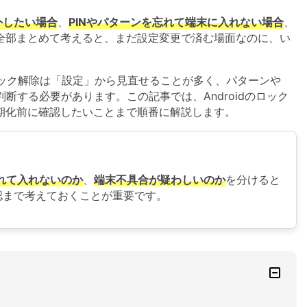
iCloudアクティベーションロック解除
外したい場合
、
PINやパターンを忘れて端末に入れない場合
、
iCloudアクティベーションロック解除& iPhoneシャッター
全部まとめて考えると、まだ設定変更で済む場面なのに、い
音消し
のロック解除は「設定」から見直せることが多く、パターンや
判断する必要があります。この記事では、Androidのロック
期化前に確認したいことまで順番に解説します。
れて入れないのか
、
端末不具合が疑わしいのか
を分けると
確認まで考えておくことが重要です。