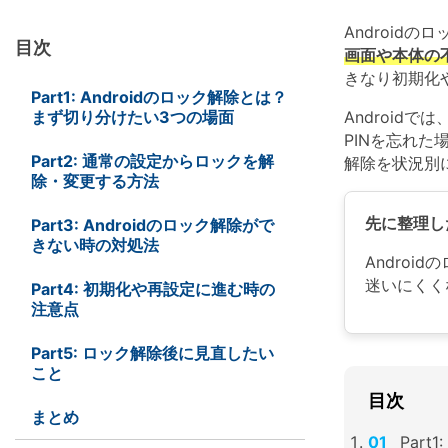
ToMoviee AI
オールインワンAI生成プラットフォーム
Wondershare TunesGo
Android
目次
iPhone/iPad/iPodとiTunes/PC間に自由にデータ転送
画面や本体の
きなり初期化
オンラインで試す
※ 現在は英語版のみ対応
Part1: Androidのロック解除とは？
Wondershare InClowdz
オンラインで試す
※ 現在は英語版のみ対応
まず切り分けたい3つの場面
Androi
オンラインで試す
異なるクラウドサービス間でファイルを移行・同期
※ 現在は英語版のみ対応
PINを忘れた
Part2: 通常の設定からロックを解
解除を状況別
除・変更する方法
先に整理し
Part3: Androidのロック解除がで
きない時の対処法
Androi
オンラインで試す
※ 現在は英語版のみ対応
迷いにくく
Part4: 初期化や再設定に進む時の
注意点
Part5: ロック解除後に見直したい
こと
目次
まとめ
Par