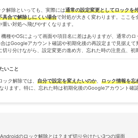
のロック解除といっても、実際には
通常の設定変更としてロックを
不具合で解除しにくい場合
で対処が大きく変わります。ここを
Wondershare製品一覧
や重い対処へ飛びやすくなります。
dでは、機種やOSによって画面や項目名に差はありますが、通常
場合はGoogleアカウント確認や初期化後の再設定まで見据えて
に切り分けながら、設定変更の進め方、忘れた時の注意点、初
たいこと
dのロック解除では、
自分で設定を変えたいのか
、
ロック情報を忘
なります。特に、忘れた時は初期化後のGoogleアカウント
t1: Androidのロック解除とは？まず切り分けたい3つの場面