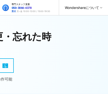
専門スタッフ直通
サポート
Wondershareについて
050-3066-4378
受付
月~金 10:00-13:00 / 15:00-19:30
ィリティ
会社情報
復元・バックアップ
データ復元・転送
法人様向けお問い合わせ窓口
オンラインツール
変更・忘れた時
製品活用
スマホ保護
ヘルプセンター
it
Dr.Fone
パートナープログラム
元ソフト
WhatsAppデータ転送
Recoverit
Wondershareについて
t
Dr.Fone Air
操作ガイド
法人向け
スマホデータ消去
roidデータ復元
SNSのデータをバックアップ＆復元
真・ファイル修復ソフト
サポートセンター
お問い合わせ
オンラインツールでのスマホデータ管理と画面ミラーリン
位置情報変更
）
フォン管理ソフト
グ
スマホデータ移行
iPhoneストレージ増やす
Trans
デバイス間でのデータ移行
のデータ転送ソフト
操作可能
Androidデータ復元
fe
新製品
全を守るアプリ
GPS位置変更
roidデータ消去
iOS & Android安全かつ簡単に位置変更