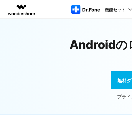
Dr.Fone
機能セット
製品
AIGCサービス
概要
ソリューシ
動画編集＆変換
作図＆製図
PDF ソリ
法人向け
機能
デスクトップ製品
注目製品
Androi
もっと見る
データ転送
データ
Filmora
EdrawMax
PDFelemen
学生・教員向け
動画編集ソフト
ベクタードローソフト
ロッ
Dr.Fone Basic
代理店募集
UniConverter
EdrawMind
Dr.Fone Windows/MacOS版
スマホデータ転送
LINEデ
iPho
iPhoneロック解除
AndroidのF
動画変換ソフト
マインドマップソフト
スマホ管理の悩みをすべて解決
すべてのプランを見る>
パートナープログ
DVD Memory
CDをスマホに取り込む
ラム
Apple I
無料ダ
DVD作成ソフト
AppleID解除
iOSアップグ
起動
スマホ画面ミラーリング
データ復
DemoCreator
iPho
画面録画ソフト
プライ
SIMロック解除
iOSのアップ
パスワー
Media.io
AI動画・画像・音楽ジェネレーター
アクティベーションロック解除
LINEデータ転
iTun
Wondershare MobileTrans
SelfyzAI
スマホ間のデータを安全・安心に転送
AI動画・画像編集アプリ
iTun
Androidパターンロック解除
iOSへデータ