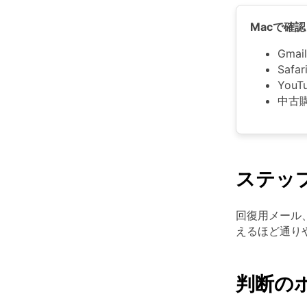
Macで確
Gma
Saf
You
中古
ステッ
回復用メール
えるほど通り
判断の