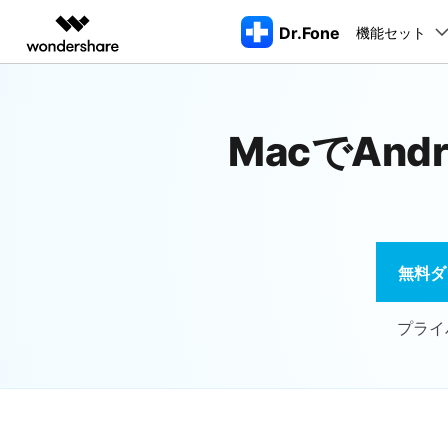
Dr.Fone
機能セット
製品
AIGCサービス
概要
ソリューシ
動画編集＆変換
作図＆製図
PDF ソリ
法人向け
機能
デスクトップ製品
注目製品
MacでAnd
もっと見る
データ転送
データ
Filmora
EdrawMax
PDFelemen
学生・教員向け
動画編集ソフト
ベクタードローソフト
ロッ
Dr.Fone Basic
代理店募集
UniConverter
EdrawMind
Dr.Fone Windows/MacOS版
スマホデータ転送
LINEデ
iPho
iPhoneロック解除
AndroidのF
動画変換ソフト
マインドマップソフト
スマホ管理の悩みをすべて解決
すべてのプランを見る>
パートナープログ
DVD Memory
CDをスマホに取り込む
ラム
Apple I
無料ダ
DVD作成ソフト
AppleID解除
iOSアップグ
起動
スマホ画面ミラーリング
データ復
DemoCreator
iPho
画面録画ソフト
プライ
SIMロック解除
iOSのアップ
パスワー
Media.io
AI動画・画像・音楽ジェネレーター
アクティベーションロック解除
LINEデータ転
iTun
Wondershare MobileTrans
SelfyzAI
スマホ間のデータを安全・安心に転送
AI動画・画像編集アプリ
iTun
Androidパターンロック解除
iOSへデータ