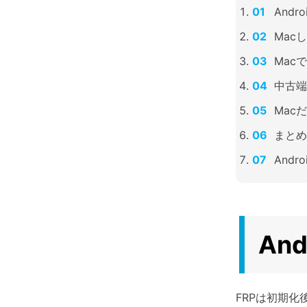
And
Mac
Mac
中古端
Mac
まとめ
Andr
An
FRPは初期化