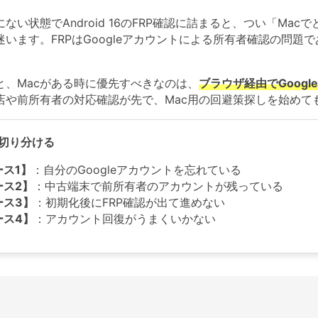
にない状態でAndroid 16のFRP確認に詰まると、つい「M
います。FRPはGoogleアカウントによる所有者確認の問題
Wondershare製品一覧
と、Macがある時に優先すべきなのは、
ブラウザ経由でGoog
店や前所有者の対応確認が先で、Mac用の回避策探しを始めて
切り分ける
ース1】
：自分のGoogleアカウントを忘れている
ース2】
：中古端末で前所有者のアカウントが残っている
ース3】
：初期化後にFRP確認が出て進めない
ース4】
：アカウント回復がうまくいかない