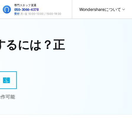
専門スタッフ直通
サポート
Wondershareについて
050-3066-4378
受付
月~金 10:00-13:00 / 15:00-19:30
ィリティ
会社情報
復元・バックアップ
データ復元・転送
法人様向けお問い合わせ窓口
オンラインツール
対処するには？正
製品活用
スマホ保護
ヘルプセンター
it
Dr.Fone
パートナープログラム
元ソフト
WhatsAppデータ転送
Recoverit
Wondershareについて
t
Dr.Fone Air
操作ガイド
法人向け
スマホデータ消去
roidデータ復元
SNSのデータをバックアップ＆復元
真・ファイル修復ソフト
サポートセンター
お問い合わせ
オンラインツールでのスマホデータ管理と画面ミラーリン
位置情報変更
）
フォン管理ソフト
グ
スマホデータ移行
iPhoneストレージ増やす
Trans
デバイス間でのデータ移行
のデータ転送ソフト
操作可能
Androidデータ復元
fe
新製品
全を守るアプリ
GPS位置変更
roidデータ消去
iOS & Android安全かつ簡単に位置変更