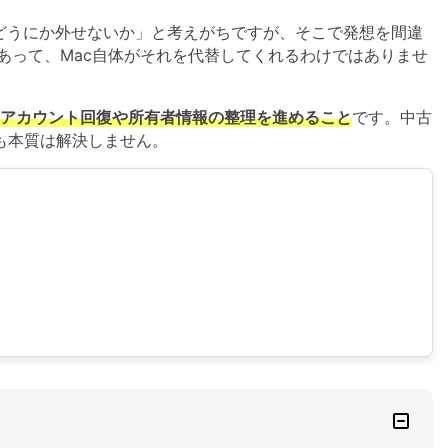
iCloudアクティベーションロック解除
acでどうにか外せないか」と考えがちですが、そこで発想を間違
iCloudアクティベーションロック解除& iPhoneシャッター
であって、Mac自体がそれを代替してくれるわけではありませ
音消し
leアカウント回復や所有者情報の整理を進めること
です。中古
も本質は解決しません。