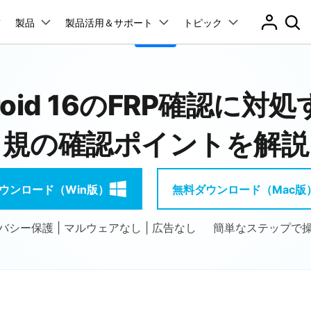
プラン＆価格
製品
法人・教育・パートナー
製品活用＆サポート
企業情報
トピック
ョン
ユーテ
会社概要
創業者メッセージ
ューション
PDF編集
作図＆製図
動画編集＆変換
データ
アプリ製品
roid 16のFRP確認に
採用情報
管理
スマホ問題
t
PDFelement
EdrawMind
Filmora
Recover
PDF編集ソフト
データ復
ク解除
データ復元
規の確認ポイントを解説
お問い合わせ
EdrawMax
UniConverter
PDFelement Cloud
Repairi
Dr.Fone アプリ - Android向け
ータ復元
パスワードなしでスマホロック解除
neロック解除
Androidロック解除
iPhoneデータ復元
And
RPバイパス
Androidデータ復元
電子署名とクラウドサービス
動画・写
Androidから紛失または削除されたデータを復元
HiPDF
Dr.Fone
D管理
スマホの起動障害修復
ウンロード（Win版）
無料ダウンロード（Mac版
PDF編集オンラインツール
スマート
レード
iPhoneデータ復元
無料ダウンロード
障害修復
パスワード管理
元
Mobile
ne起動障害修復
Android起動障害修復
iOSパスワード管理＆復元
スマホ間
バシー保護 | マルウェアなし | 広告なし
簡単なステップで
デート問題修復
iPhone写真サイズ圧縮
ド管理
FamiSa
Dr.Fone アプリ - iOS向け
子供の安
送
リンゴループ修復
iOSデバイスのロック解除 & ストレージ解放
es修復
データ消去
esエラーを修復
iPhoneデータ消去
And
無料ダウンロード
もっと見る
転送
iPhoneバッテリー問題