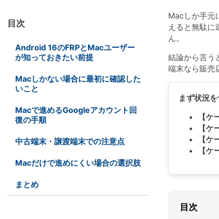
ToMoviee AI
オールインワンAI生成プラットフォーム
Wondershare TunesGo
Macしか手元
目次
iPhone/iPad/iPodとiTunes/PC間に自由にデータ転送
えると無駄に迷
ん。
オンラインで試す
※ 現在は英語版のみ対応
Android 16のFRPとMacユーザー
Wondershare InClowdz
オンラインで試す
※ 現在は英語版のみ対応
が知っておきたい前提
結論から言う
オンラインで試す
異なるクラウドサービス間でファイルを移行・同期
※ 現在は英語版のみ対応
端末なら販売
Macしかない場合に最初に確認した
いこと
まず状況を
Macで進めるGoogleアカウント回
【ケ
復の手順
【ケ
オンラインで試す
※ 現在は英語版のみ対応
【ケ
中古端末・譲渡端末での注意点
【ケ
Macだけで進めにくい場合の選択肢
まとめ
目次