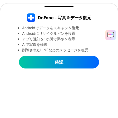
Dr.Fone - 写真＆データ復元
Androidでデータをスキャン＆復元
Androidにリサイクルビンを設置
アプリ通知を1か所で保存＆表示
AIで写真を修復
削除されたLINEなどのメッセージを復元
Dr.Fone - 写真＆データ復元
確認
確認
Androidから削除されたメッセージを復
元
製品
会社情報