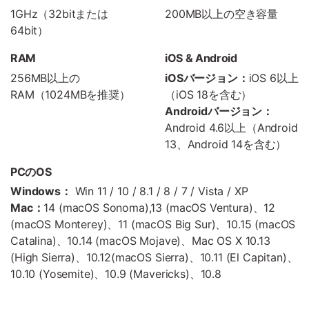
1GHz（32bitまたは
200MB以上の空き容量
64bit）
RAM
iOS & Android
256MB以上の
iOSバージョン：
iOS 6以上
RAM（1024MBを推奨）
（iOS 18を含む）
Androidバージョン：
Android 4.6以上（Android
13、Android 14を含む）
PCのOS
Windows：
Win 11 / 10 / 8.1 / 8 / 7 / Vista / XP
Mac：
14 (macOS Sonoma),13 (macOS Ventura)、12
(macOS Monterey)、11 (macOS Big Sur)、10.15 (macOS
Catalina)、10.14 (macOS Mojave)、Mac OS X 10.13
(High Sierra)、10.12(macOS Sierra)、10.11 (El Capitan)、
10.10 (Yosemite)、10.9 (Mavericks)、10.8