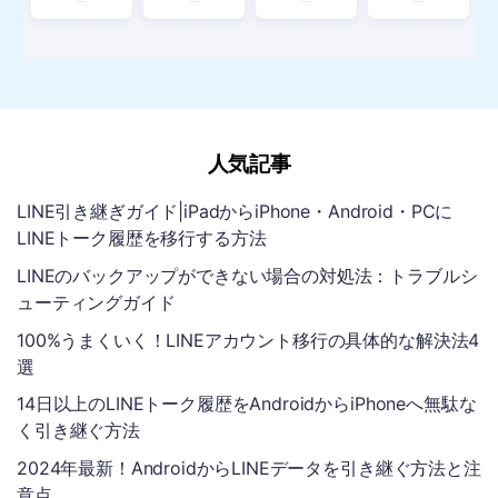
Step 1：MobileTransを起動する
Step 1：MobileTransを起動する
「バックアップ＆復元」- 「アプリデータの復元」- 「バックア
「バックアップ＆復元」- 「アプリデータの復元」- 「復元」を
ップ」- 「LINE」をクリックします。
クリックします。
人気記事
LINE引き継ぎガイド|iPadからiPhone・Android・PCに
Step 2：デバイスをPCに接続する
Step 2：デバイスをPCに接続する
LINEトーク履歴を移行する方法
デバイスをPCに接続すると、バックアップするデータのカテゴ
デバイスをPCに接続すると、バックアップファイル一覧が表示
LINEのバックアップができない場合の対処法：トラブルシ
リが表示されます。
されます。
ューティングガイド
Step 3：LINEデータをバックアップする
Step 3：LINEデータを復元する
100%うまくいく！LINEアカウント移行の具体的な解決法4
選
「開始」をクリックすると、LINEのデータをPCにバックアップ
「開始」をクリックすると、LINEのバックアップファイルが復元
されます。
されます。
14日以上のLINEトーク履歴をAndroidからiPhoneへ無駄な
く引き継ぐ方法
詳細なガイド>
詳細なガイド>
2024年最新！AndroidからLINEデータを引き継ぐ方法と注
意点