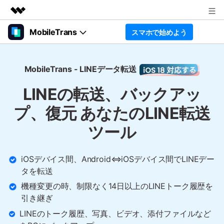
MobileTrans
スマホで始めよう
製品
AIGCサービス
製品機能
法人・教育・パートナー
ユーティリティ
MobileTrans - LINEデータ転送
概要
価格
企業情報
デスクトップ
LINEの転送、バックアッ
ソリューション
プラン＆価格
プ、復元
あなたのLINE転送
価格（Windows）
スマホアプリ転送
LINE転送
LINE、WhatsApp、Viber、WeChatな
ツール
サポート
どのスマホアプリ をスマホからスマホ
価格（Mac）
ガイド
に転送し、アプリデータをコンピュー
ターにバックアップして復元します.
iOSデバイス間、Android⇔iOSデバイス間でLINEデー
タを転送
Search
スマホデータ転送
機種変更の時、制限なく14日以上のLINEトーク履歴を
引き継ぎ
スマホで始めよう
連絡先、写真、音楽、ビデオ、SMS、
その他のファイルをあるスマホからス
LINEのトーク履歴、写真、ビデオ、添付ファイルなど
マホに転送します.