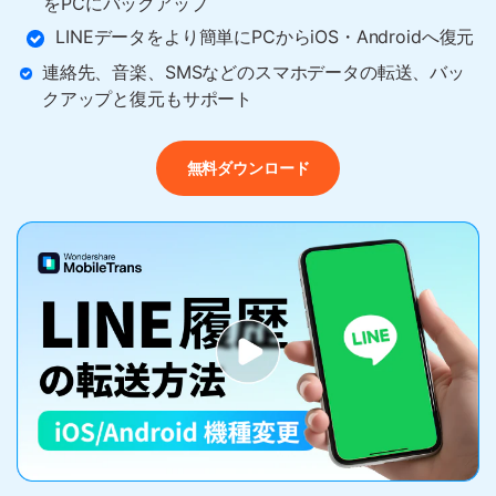
をPCにバックアップ
LINEデータをより簡単にPCからiOS・Androidへ復元
バックアップ＆復元
連絡先、音楽、SMSなどのスマホデータの転送、バッ
データを損失せずに、Android または
クアップと復元もサポート
iOS デバイスから PC/Mac にすべての
データをバックアップ＆復元します.
無料ダウンロード
スマホアプリ
MobileTrans - スマホデータ転送
スマートフォンデータ、WhatsApp デー
タ、ファイルをデバイス間で簡単に転送で
きます.